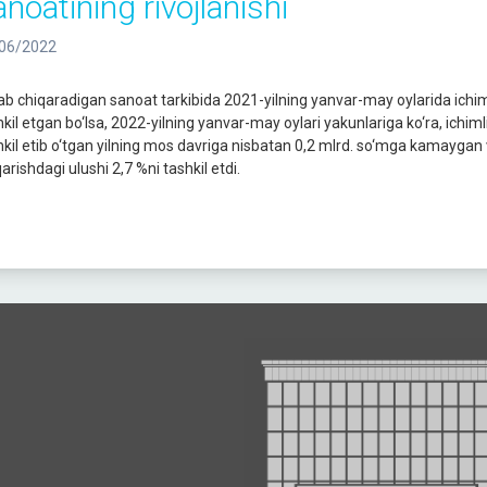
anoatining rivojlanishi
06/2022
lab chiqaradigan sanoat tarkibida 2021-yilning yanvar-may oylarida ichiml
hkil etgan bo‘lsa, 2022-yilning yanvar-may oylari yakunlariga ko‘ra, ichiml
hkil etib o‘tgan yilning mos davriga nisbatan 0,2 mlrd. so‘mga kamaygan 
arishdagi ulushi 2,7 %ni tashkil etdi.