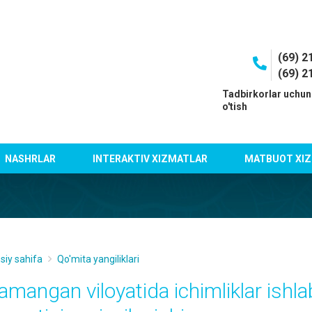
(69) 2
(69) 2
I
Tadbirkorlar uchun
o'tish
NASHRLAR
INTERAKTIV XIZMATLAR
MATBUOT XIZ
siy sahifa
Qo'mita yangiliklari
amangan viloyatida ichimliklar ishla