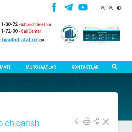
11-00-72
-
Ishonch telefoni
11-72-00
-
Call Center
hisobot.stat.uz
:
ga
MATI
MUROJAATLAR
KONTAKTLAR
b chiqarish