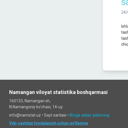
s
24/
Ish
tas
tas
chiq
Namangan viloyat statistika boshqarmasi
160133, Namangan sh,
N.Namangoniy ko'chasi, 14-uy.
info@namstat.uz •
Sayt xaritasi
•
Bizga xabar yuboring
Veb-saytdan foydalanish uchun qo'llanma