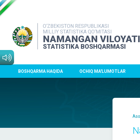
O‘ZBEKISTON RESPUBLIKASI
MILLIY STATISTIKA QO‘MITASI
NAMANGAN VILOYAT
STATISTIKA BOSHQARMASI
BOSHQARMA HAQIDA
OCHIQ MA'LUMOTLAR
Aso
N