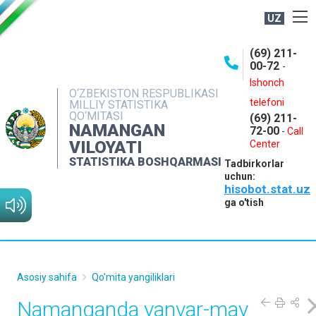
UZ
BOSHQARMA HAQIDA
(69) 211-
00-72
-
OCHIQ MA'LUMOTLAR
Ishonch
O‘ZBEKISTON RESPUBLIKASI
NASHRLAR
telefoni
MILLIY STATISTIKA
QO‘MITASI
(69) 211-
INTERAKTIV XIZMATLAR
NAMANGAN
72-00
-
Call
VILOYATI
MATBUOT XIZMATI
Center
STATISTIKA BOSHQARMASI
Tadbirkorlar
MUROJAATLAR
uchun:
hisobot.stat.uz
KONTAKTLAR
ga o'tish
Asosiy sahifa
Qo'mita yangiliklari
Namanganda yanvar-may