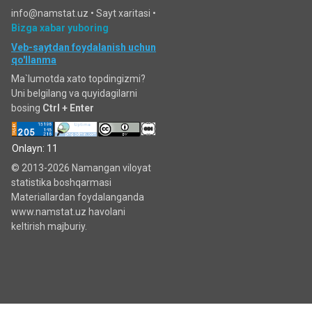
info@namstat.uz •
Sayt xaritasi
•
Bizga xabar yuboring
Veb-saytdan foydalanish uchun
qo'llanma
Ma`lumotda xato topdingizmi?
Uni belgilang va quyidagilarni
bosing
Ctrl + Enter
Onlayn: 11
© 2013-2026 Namangan viloyat
statistika boshqarmasi
Materiallardan foydalanganda
www.namstat.uz havolani
keltirish majburiy.