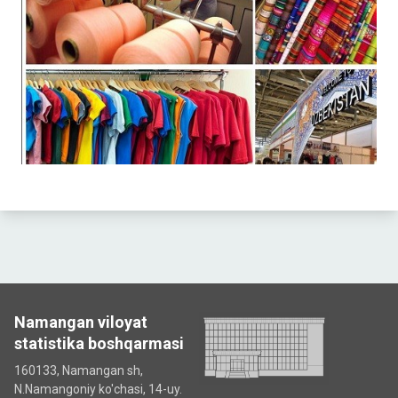
Namangan viloyat
statistika boshqarmasi
160133, Namangan sh,
N.Namangoniy ko'chasi, 14-uy.