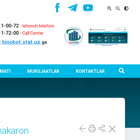
11-00-72
-
Ishonch telefoni
11-72-00
-
Call Center
hisobot.stat.uz
:
ga
MATI
MUROJAATLAR
KONTAKTLAR
makaron