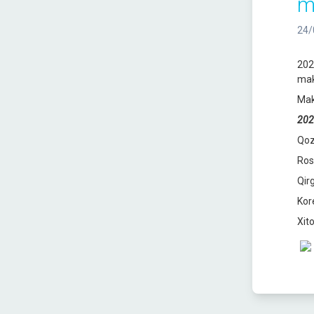
m
24/
202
mak
Mak
202
Qoz
Ros
Qir
Kor
Xit