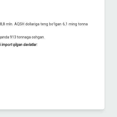
 8,8 mln. AQSH dollariga teng boʻlgan 6,1 ming tonna
rilganda 913 tonnaga oshgan.
import qilgan davlatlar: