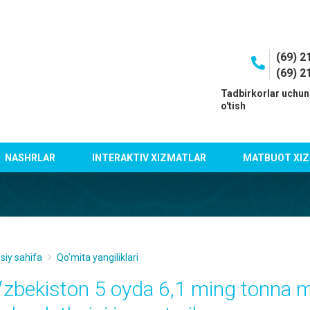
(69) 2
(69) 2
I
Tadbirkorlar uchun
o'tish
NASHRLAR
INTERAKTIV XIZMATLAR
MATBUOT XIZ
siy sahifa
Qo'mita yangiliklari
ʻzbekiston 5 oyda 6,1 ming tonna 