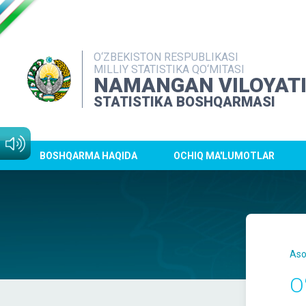
O‘ZBEKISTON RESPUBLIKASI
MILLIY STATISTIKA QO‘MITASI
NAMANGAN VILOYAT
STATISTIKA BOSHQARMASI
BOSHQARMA HAQIDA
OCHIQ MA'LUMOTLAR
Aso
O