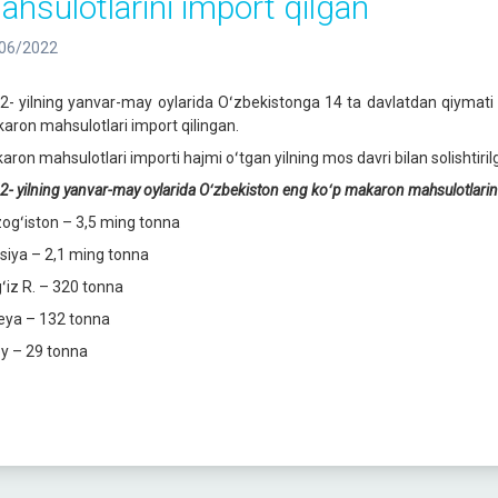
ahsulotlarini import qilgan
06/2022
2- yilning yanvar-may oylarida Oʻzbekistonga 14 ta davlatdan qiymati
aron mahsulotlari import qilingan.
aron mahsulotlari importi hajmi oʻtgan yilning mos davri bilan solishti
2
-
yilning yanvar-may oylarida Oʻzbekiston eng koʻp makaron mahsulotlarini 
ogʻiston – 3,5 ming tonna
siya – 2,1 ming tonna
gʻiz R. – 320 tonna
eya – 132 tonna
oy – 29 tonna