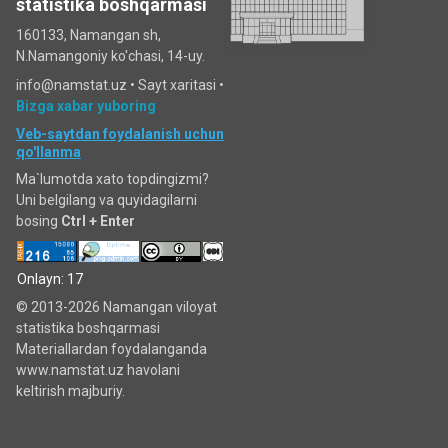
statistika boshqarmasi
160133, Namangan sh,
N.Namangoniy ko'chasi, 14-uy.
info@namstat.uz •
Sayt xaritasi
•
Bizga xabar yuboring
Veb-saytdan foydalanish uchun
qo'llanma
Ma`lumotda xato topdingizmi?
Uni belgilang va quyidagilarni
bosing
Ctrl + Enter
Onlayn: 17
© 2013-2026 Namangan viloyat
statistika boshqarmasi
Materiallardan foydalanganda
www.namstat.uz havolani
keltirish majburiy.