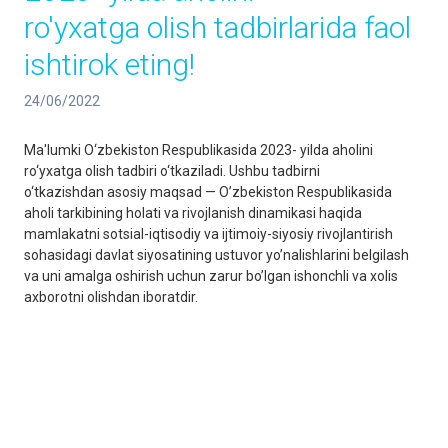
ro'yxatga olish tadbirlarida faol
ishtirok eting!
24/06/2022
Ma'lumki O‘zbekiston Respublikasida 2023- yilda aholini
ro‘yxatga olish tadbiri o‘tkaziladi. Ushbu tadbirni
o‘tkazishdan asosiy maqsad — Oʼzbekiston Respublikasida
aholi tarkibining holati va rivojlanish dinamikasi haqida
mamlakatni sotsial-iqtisodiy va ijtimoiy-siyosiy rivojlantirish
sohasidagi davlat siyosatining ustuvor yoʼnalishlarini belgilash
va uni amalga oshirish uchun zarur boʼlgan ishonchli va xolis
axborotni olishdan iboratdir.