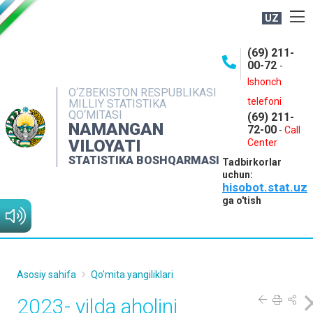
UZ
BOSHQARMA HAQIDA
(69) 211-
00-72
-
OCHIQ MA'LUMOTLAR
Ishonch
O‘ZBEKISTON RESPUBLIKASI
NASHRLAR
telefoni
MILLIY STATISTIKA
QO‘MITASI
(69) 211-
INTERAKTIV XIZMATLAR
NAMANGAN
72-00
-
Call
VILOYATI
MATBUOT XIZMATI
Center
STATISTIKA BOSHQARMASI
Tadbirkorlar
MUROJAATLAR
uchun:
hisobot.stat.uz
KONTAKTLAR
ga o'tish
Asosiy sahifa
Qo'mita yangiliklari
2023- yilda aholini