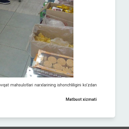
vqat mahsulotlari narxlarining ishonchliligini koʼzdan
Matbuot xizmati