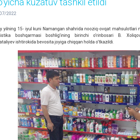
‘yicha kuzatuv tashkil etildi
07/2022
iy yilning 15- iyul kuni Namangan shahrida nooziq-ovqat mahsulotlari nar
tistika boshqarmasi boshligʼining birinchi oʼrinbosari B. Xoliq
taliyev ishtirokida bevosita joyiga chiqqan holda o'tkazildi.