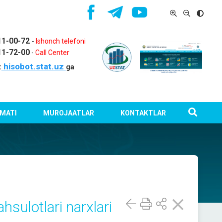
11-00-72
-
Ishonch telefoni
11-72-00
-
Call Center
hisobot.stat.uz
:
ga
MATI
MUROJAATLAR
KONTAKTLAR
ulotlari narxlari