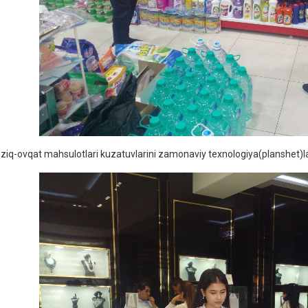
ziq-ovqat mahsulotlari kuzatuvlarini zamonaviy texnologiya(planshet)lard