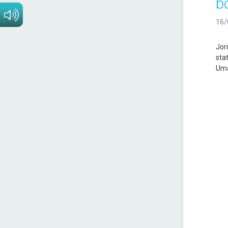
bo
16/
Jor
sta
Uma