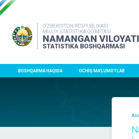
O‘ZBEKISTON RESPUBLIKASI
MILLIY STATISTIKA QO‘MITASI
NAMANGAN VILOYAT
STATISTIKA BOSHQARMASI
BOSHQARMA HAQIDA
OCHIQ MA'LUMOTLAR
Aso
N