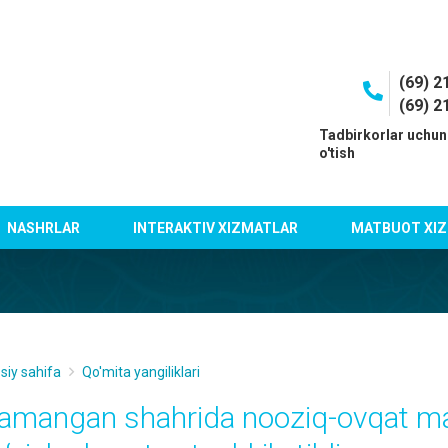
(69) 2
(69) 2
I
Tadbirkorlar uchun
o'tish
NASHRLAR
INTERAKTIV XIZMATLAR
MATBUOT XIZ
siy sahifa
Qo'mita yangiliklari
amangan shahrida nooziq-ovqat mahs