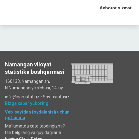
Axborot xizmat
Namangan viloyat
statistika boshqarmasi
160133, Namangan sh,
N.Namangoniy ko'chasi, 14-uy.
info@namstat.uz •
Sayt xaritasi
•
Bizga xabar yuboring
Veb-saytdan foydalanish uchun
qo'llanma
Ma`lumotda xato topdingizmi?
Uni belgilang va quyidagilarni