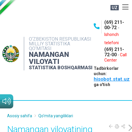
UZ
BOSHQARMA HAQIDA
(69) 211-
00-72
-
OCHIQ MA'LUMOTLAR
Ishonch
O‘ZBEKISTON RESPUBLIKASI
NASHRLAR
telefoni
MILLIY STATISTIKA
QO‘MITASI
(69) 211-
INTERAKTIV XIZMATLAR
NAMANGAN
72-00
-
Call
VILOYATI
MATBUOT XIZMATI
Center
STATISTIKA BOSHQARMASI
Tadbirkorlar
MUROJAATLAR
uchun:
hisobot.stat.uz
KONTAKTLAR
ga o'tish
Asosiy sahifa
Qo'mita yangiliklari
Namangan viloyatining