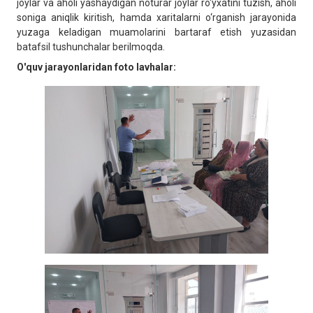
joylar va aholi yashaydigan noturar joylar ro‘yxatini tuzish, aholi
soniga aniqlik kiritish, hamda xaritalarni o‘rganish jarayonida
yuzaga keladigan muamolarini bartaraf etish yuzasidan
batafsil tushunchalar berilmoqda.
O'quv jarayonlaridan foto lavhalar: