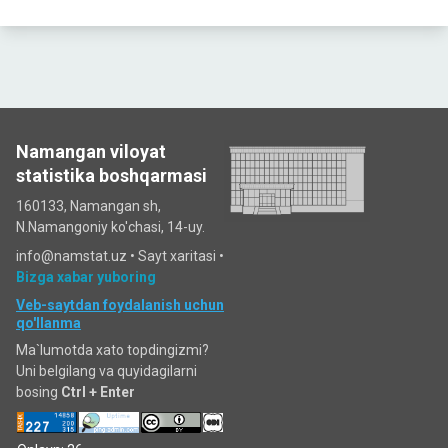
Namangan viloyat
statistika boshqarmasi
160133, Namangan sh,
N.Namangoniy ko'chasi, 14-uy.
info@namstat.uz •
Sayt xaritasi
•
Bizga xabar yuboring
Veb-saytdan foydalanish uchun
qo'llanma
Ma`lumotda xato topdingizmi?
Uni belgilang va quyidagilarni
bosing
Ctrl + Enter