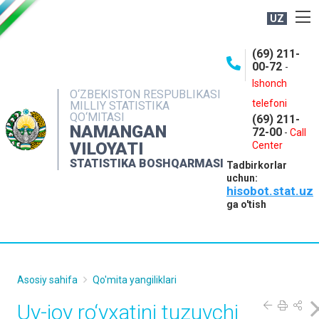
UZ
BOSHQARMA HAQIDA
(69) 211-
00-72
-
OCHIQ MA'LUMOTLAR
Ishonch
O‘ZBEKISTON RESPUBLIKASI
NASHRLAR
telefoni
MILLIY STATISTIKA
QO‘MITASI
(69) 211-
INTERAKTIV XIZMATLAR
NAMANGAN
72-00
-
Call
VILOYATI
MATBUOT XIZMATI
Center
STATISTIKA BOSHQARMASI
Tadbirkorlar
MUROJAATLAR
uchun:
hisobot.stat.uz
KONTAKTLAR
ga o'tish
Asosiy sahifa
Qo'mita yangiliklari
Uy-joy ro‘yxatini tuzuvchi