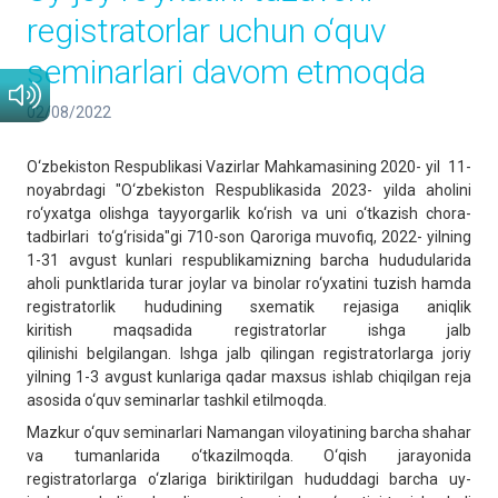
registratorlar uchun o‘quv
seminarlari davom etmoqda
02/08/2022
O‘zbekiston Respublikasi Vazirlar Mahkamasining 2020- yil 11-
noyabrdagi "O‘zbekiston Respublikasida 2023- yilda aholini
ro‘yxatga olishga tayyorgarlik ko‘rish va uni o‘tkazish chora-
tadbirlari to‘g‘risida"gi 710-son Qaroriga muvofiq, 2022- yilning
1-31 avgust kunlari respublikamizning barcha hududularida
aholi punktlarida turar joylar va binolar ro‘yxatini tuzish hamda
registratorlik hududining sxematik rejasiga aniqlik
kiritish maqsadida registratorlar ishga jalb
qilinishi belgilangan. Ishga jalb qilingan registratorlarga joriy
yilning 1-3 avgust kunlariga qadar maxsus ishlab chiqilgan reja
asosida o‘quv seminarlar tashkil etilmoqda.
Mazkur o‘quv seminarlari Namangan viloyatining barcha shahar
va tumanlarida o‘tkazilmoqda. O‘qish jarayonida
registratorlarga o‘zlariga biriktirilgan hududdagi barcha uy-