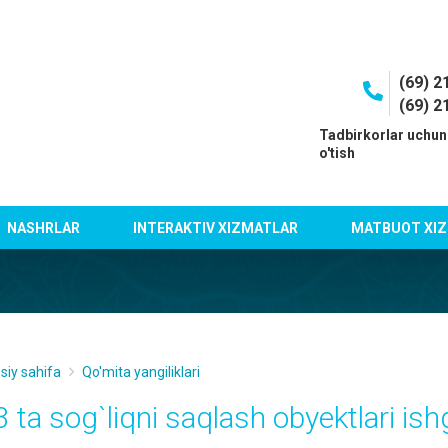
(69) 2
(69) 2
I
Tadbirkorlar uchun
o'tish
NASHRLAR
INTERAKTIV XIZMATLAR
MATBUOT XIZ
siy sahifa
Qo'mita yangiliklari
 ta sog`liqni saqlash obyektlari ishg