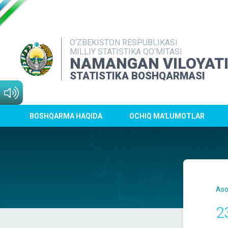
O‘ZBEKISTON RESPUBLIKASI
MILLIY STATISTIKA QO‘MITASI
NAMANGAN VILOYAT
STATISTIKA BOSHQARMASI
BOSHQARMA HAQIDA
OCHIQ MA'LUMOTLAR
Aso
23