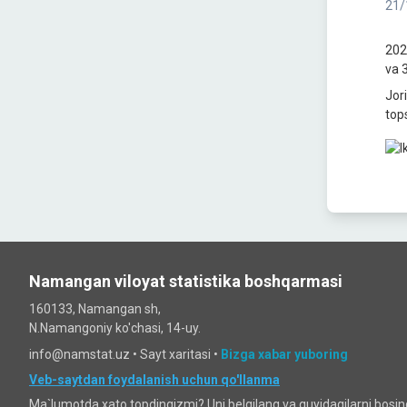
21/
202
va 3
Jor
tops
Namangan viloyat statistika boshqarmasi
160133, Namangan sh,
N.Namangoniy ko'chasi, 14-uy.
info@namstat.uz •
Sayt xaritasi
•
Bizga xabar yuboring
Veb-saytdan foydalanish uchun qo'llanma
Ma`lumotda xato topdingizmi? Uni belgilang va quyidagilarni bosi