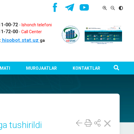
11-00-72
-
Ishonch telefoni
11-72-00
-
Call Center
hisobot.stat.uz
:
ga
MATI
MUROJAATLAR
KONTAKTLAR
a tushirildi