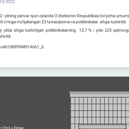
10/2022
2- yilning yanvar-iyun oylarida O‘zbekiston Respublikasi bo‘yicha umum
0 o‘ringa mo‘ljallangan 23 ta kasalxona va poliklinikalar ishga tushirildi.
iy yilda ishga tushirilgan poliklinikalarning 12,7 % i yoki 225 qatnov
hirildi.
ng
Ctrl + Enter