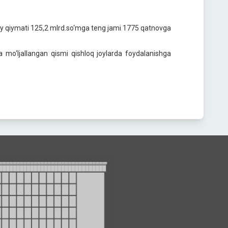
iy qiymati 125,2 mlrd.so‘mga teng jami 1775 qatnovga
ga mo‘ljallangan qismi qishloq joylarda foydalanishga