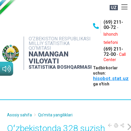
UZ
BOSHQARMA HAQIDA
(69) 211-
00-72
-
OCHIQ MA'LUMOTLAR
Ishonch
O‘ZBEKISTON RESPUBLIKASI
NASHRLAR
telefoni
MILLIY STATISTIKA
QO‘MITASI
(69) 211-
INTERAKTIV XIZMATLAR
NAMANGAN
72-00
-
Call
VILOYATI
MATBUOT XIZMATI
Center
STATISTIKA BOSHQARMASI
Tadbirkorlar
MUROJAATLAR
uchun:
hisobot.stat.uz
KONTAKTLAR
ga o'tish
Asosiy sahifa
Qo'mita yangiliklari
Oʻzbekistonda 328 suzish