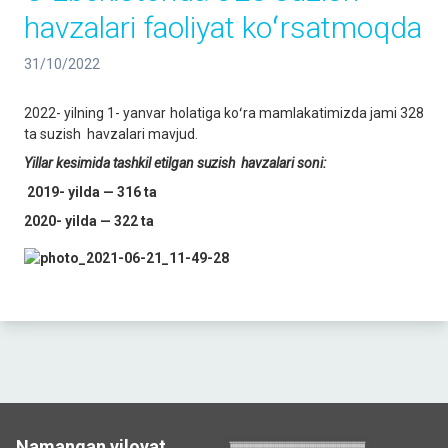
havzalari faoliyat koʻrsatmoqda
31/10/2022
2022- yilning 1- yanvar holatiga koʻra mamlakatimizda jami 328
ta suzish havzalari mavjud.
Yillar kesimida tashkil etilgan suzish
havza
lari soni:
2019-
yilda — 316 ta
2020-
yilda — 322 ta
Namangan viloyat