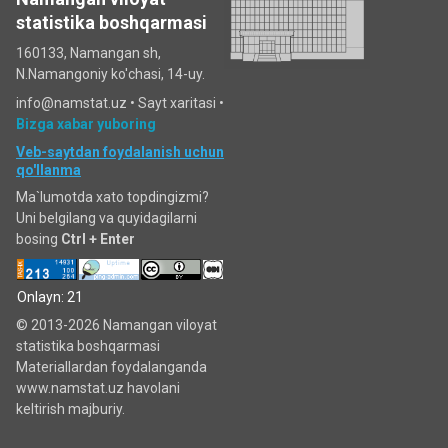
statistika boshqarmasi
160133, Namangan sh,
N.Namangoniy ko'chasi, 14-uy.
info@namstat.uz •
Sayt xaritasi
•
Bizga xabar yuboring
Veb-saytdan foydalanish uchun
qo'llanma
Ma`lumotda xato topdingizmi?
Uni belgilang va quyidagilarni
bosing
Ctrl + Enter
Onlayn: 21
© 2013-2026 Namangan viloyat
statistika boshqarmasi
Materiallardan foydalanganda
www.namstat.uz havolani
keltirish majburiy.