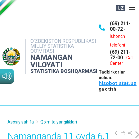
UZ
BOSHQARMA HAQIDA
(69) 211-
00-72
-
OCHIQ MA'LUMOTLAR
Ishonch
O‘ZBEKISTON RESPUBLIKASI
NASHRLAR
telefoni
MILLIY STATISTIKA
QO‘MITASI
(69) 211-
INTERAKTIV XIZMATLAR
NAMANGAN
72-00
-
Call
VILOYATI
MATBUOT XIZMATI
Center
STATISTIKA BOSHQARMASI
Tadbirkorlar
MUROJAATLAR
uchun:
hisobot.stat.uz
KONTAKTLAR
ga o'tish
Asosiy sahifa
Qo'mita yangiliklari
Namanganda 11 oyda 6,1