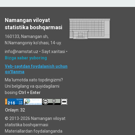
Namangan viloyat
statistika boshqarmasi
160133, Namangan sh,
N.Namangoniy ko'chasi, 14-uy.
info@namstat.uz •
Sayt xaritasi
•
Bizga xabar yuboring
Veb-saytdan foydalanish uchun
qo'llanma
Ma`lumotda xato topdingizmi?
Uni belgilang va quyidagilarni
bosing
Ctrl + Enter
Onlayn: 32
© 2013-2026 Namangan viloyat
statistika boshqarmasi
Materiallardan foydalanganda