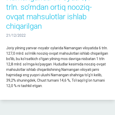
trln. so‘mdan ortiq nooziq-
ovqat mahsulotlar ishlab
chiqarilgan
21/12/2022
Joriy yilning yanvar-noyabr oylarida Namangan viloyatida 6 trln.
127,0 mlrd. so‘mlik nooziq-ovqat mahsulotlari ishlab chiqarilgan
bo‘lib, bu ko‘rsatkich o‘tgan yilning mos davriga nisbatan 1 trln
12,8 mlrd. so‘mga ko‘paygan. Hududlar kesimida nooziq-ovqat
mahsulotlar ishlab chiqarilishining Namangan viloyati jami
hajmidagi eng yuqori ulushi Namangan shahriga to‘g‘ri kelib,
39,2% shuningdek, Chust tumani 14,6 %, To‘raqo‘rg‘on tumani
12,0 % ni tashkil etgan.