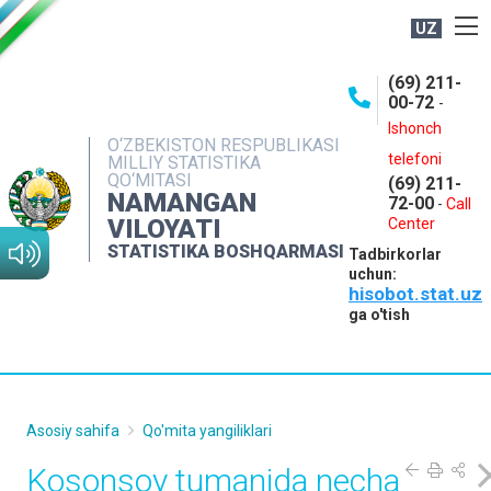
UZ
BOSHQARMA HAQIDA
(69) 211-
00-72
-
OCHIQ MA'LUMOTLAR
Ishonch
O‘ZBEKISTON RESPUBLIKASI
NASHRLAR
telefoni
MILLIY STATISTIKA
QO‘MITASI
(69) 211-
INTERAKTIV XIZMATLAR
NAMANGAN
72-00
-
Call
VILOYATI
MATBUOT XIZMATI
Center
STATISTIKA BOSHQARMASI
Tadbirkorlar
MUROJAATLAR
uchun:
hisobot.stat.uz
KONTAKTLAR
ga o'tish
Asosiy sahifa
Qo'mita yangiliklari
Kosonsoy tumanida necha