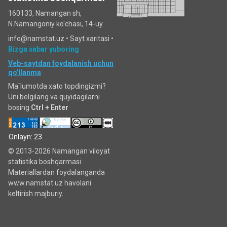
160133, Namangan sh,
N.Namangoniy ko'chasi, 14-uy.
info@namstat.uz •
Sayt xaritasi
•
Bizga xabar yuboring
Veb-saytdan foydalanish uchun
qo'llanma
Ma`lumotda xato topdingizmi?
Uni belgilang va quyidagilarni
bosing
Ctrl + Enter
Onlayn: 23
© 2013-2026 Namangan viloyat
statistika boshqarmasi
Materiallardan foydalanganda
www.namstat.uz havolani
keltirish majburiy.