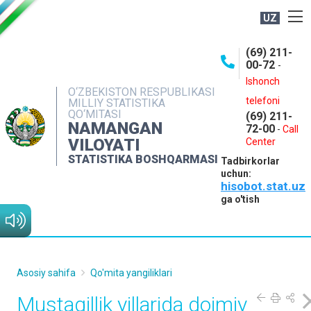
UZ
BOSHQARMA HAQIDA
(69) 211-
00-72
-
OCHIQ MA'LUMOTLAR
Ishonch
O‘ZBEKISTON RESPUBLIKASI
NASHRLAR
telefoni
MILLIY STATISTIKA
QO‘MITASI
(69) 211-
INTERAKTIV XIZMATLAR
NAMANGAN
72-00
-
Call
VILOYATI
MATBUOT XIZMATI
Center
STATISTIKA BOSHQARMASI
Tadbirkorlar
MUROJAATLAR
uchun:
hisobot.stat.uz
KONTAKTLAR
ga o'tish
Asosiy sahifa
Qo'mita yangiliklari
Mustaqillik yillarida doimiy