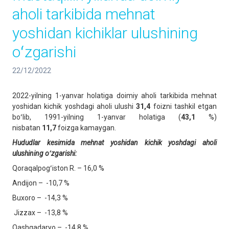
aholi tarkibida mehnat
yoshidan kichiklar ulushining
oʻzgarishi
22/12/2022
2022-yilning 1-yanvar holatiga doimiy aholi tarkibida mehnat
yoshidan kichik yoshdagi aholi ulushi
31,4
foizni tashkil etgan
boʻlib, 1991-yilning 1-yanvar holatiga (
43,1
%)
nisbatan
11,7
foizga kamaygan.
Hududlar kesimida mehnat yoshidan kichik yoshdagi aholi
ulushining oʻzgarishi:
Qoraqalpogʻiston R. – 16,0 %
Andijon – -10,7 %
Buxoro – -14,3 %
Jizzax – -13,8 %
Qashqadaryo – -14,8 %