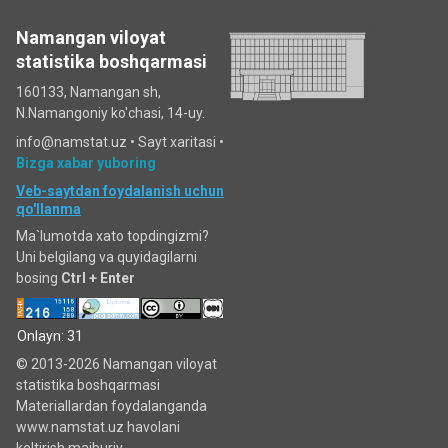
Namangan viloyat
statistika boshqarmasi
160133, Namangan sh,
N.Namangoniy ko'chasi, 14-uy.
info@namstat.uz •
Sayt xaritasi
•
Bizga xabar yuboring
Veb-saytdan foydalanish uchun
qo'llanma
Ma`lumotda xato topdingizmi?
Uni belgilang va quyidagilarni
bosing
Ctrl + Enter
Onlayn: 31
© 2013-2026 Namangan viloyat
statistika boshqarmasi
Materiallardan foydalanganda
www.namstat.uz havolani