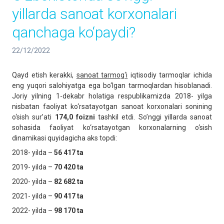
yillarda sanoat korxonalari
qanchaga ko‘paydi?
22/12/2022
Qayd etish kerakki,
sanoat tarmog‘i
iqtisodiy tarmoqlar ichida
eng yuqori salohiyatga ega bo‘lgan tarmoqlardan hisoblanadi.
Joriy yilning 1-dekabr holatiga respublikamizda 2018- yilga
nisbatan faoliyat ko‘rsatayotgan sanoat korxonalari sonining
o‘sish sur’ati
174,0 foizni
tashkil etdi. So’nggi yillarda sanoat
sohasida faoliyat ko‘rsatayotgan korxonalarning o‘sish
dinamikasi quyidagicha aks topdi:
2018- yilda –
56 417
ta
2019- yilda –
70 420
ta
2020- yilda –
82 682
ta
2021- yilda –
90
417 ta
2022- yilda –
98
170 ta