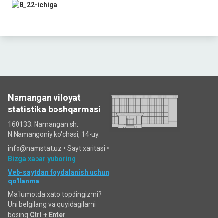
Namangan viloyat
statistika boshqarmasi
160133, Namangan sh,
N.Namangoniy ko'chasi, 14-uy.
info@namstat.uz •
Sayt xaritasi
•
Bizga xabar yuboring
Veb-saytdan foydalanish uchun
qo'llanma
Ma`lumotda xato topdingizmi?
Uni belgilang va quyidagilarni
bosing
Ctrl + Enter