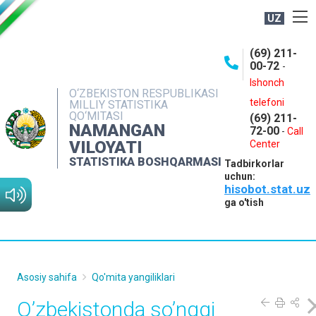
UZ
BOSHQARMA HAQIDA
(69) 211-
00-72
-
OCHIQ MA'LUMOTLAR
Ishonch
O‘ZBEKISTON RESPUBLIKASI
NASHRLAR
telefoni
MILLIY STATISTIKA
QO‘MITASI
(69) 211-
INTERAKTIV XIZMATLAR
NAMANGAN
72-00
-
Call
VILOYATI
MATBUOT XIZMATI
Center
STATISTIKA BOSHQARMASI
Tadbirkorlar
MUROJAATLAR
uchun:
hisobot.stat.uz
KONTAKTLAR
ga o'tish
Asosiy sahifa
Qo'mita yangiliklari
O’zbekistonda so’nggi