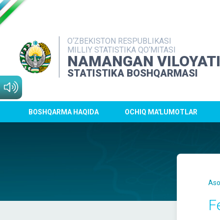
O‘ZBEKISTON RESPUBLIKASI
MILLIY STATISTIKA QO‘MITASI
NAMANGAN VILOYAT
STATISTIKA BOSHQARMASI
BOSHQARMA HAQIDA
OCHIQ MA'LUMOTLAR
Aso
Fe