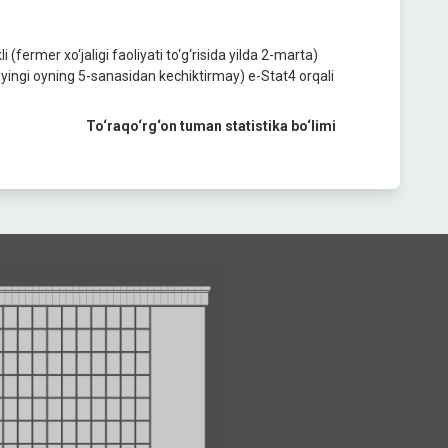
(fermer xo‘jаligi fаoliyati to‘g‘risidа yilda 2-marta)
eyingi oyning 5-sanasidan kechiktirmay) e-Stat4 orqali
To‘raqo‘rg‘on tuman statistika bo‘limi