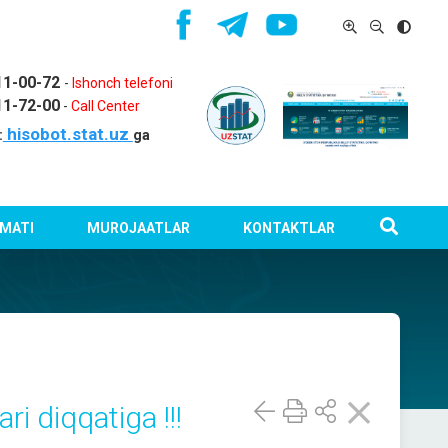
11-00-72
-
Ishonch telefoni
11-72-00
-
Call Center
hisobot.stat.uz
:
ga
MATI
MUROJAATLAR
KONTAKTLAR
ri diqqatiga !!!