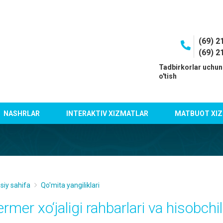
(69) 2
(69) 2
I
Tadbirkorlar uchun
o'tish
NASHRLAR
INTERAKTIV XIZMATLAR
MATBUOT XIZ
siy sahifa
Qo'mita yangiliklari
rmer xo‘jaligi rahbarlari va hisobchila