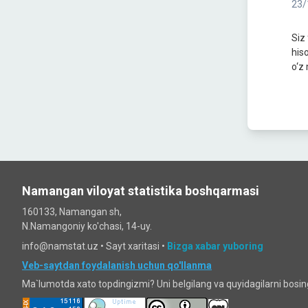
23/
Siz 
his
o‘z
Namangan viloyat statistika boshqarmasi
160133, Namangan sh,
N.Namangoniy ko'chasi, 14-uy.
info@namstat.uz •
Sayt xaritasi
•
Bizga xabar yuboring
Veb-saytdan foydalanish uchun qo'llanma
Ma`lumotda xato topdingizmi? Uni belgilang va quyidagilarni bosi