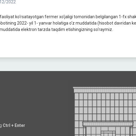
12/2022
faoliyat ko‘rsatayotgan fermer xo‘jaligi tomonidan belgilangan 1-fx shakli 
obotining 2022- yil 1- yanvar holatiga o‘z muddatida (hisobot davridan k
 muddatida elektron tarzda taqdim etishingizning so‘raymiz.
ng
Ctrl + Enter