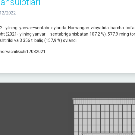
ahsulotlari
12/2022
2- yilning yanvar–sentabr oylarida Namangan viloyatida barcha toifad
sht (2021- yilning yanvar – sentabriga nisbatan 107,2 %), 577,9 ming to
shtirildi va 3 356 t. baliq (157,9 %) ovlandi.