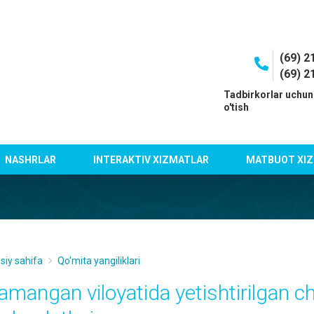
(69) 2
(69) 2
I
Tadbirkorlar uchun
o'tish
NASHRLAR
INTERAKTIV XIZMATLAR
MATBUOT XIZ
siy sahifa
Qo'mita yangiliklari
amangan viloyatida yetishtirilgan ch