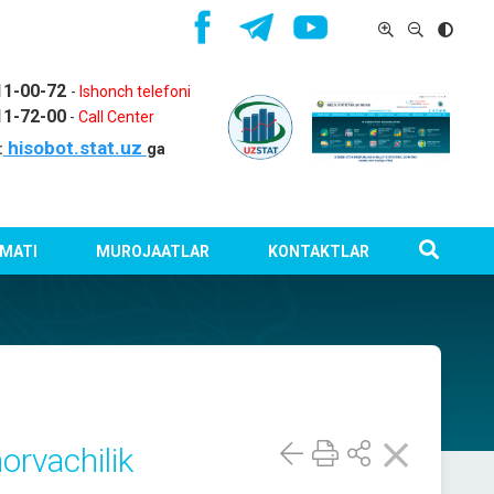
11-00-72
-
Ishonch telefoni
11-72-00
-
Call Center
hisobot.stat.uz
:
ga
MATI
MUROJAATLAR
KONTAKTLAR
orvachilik