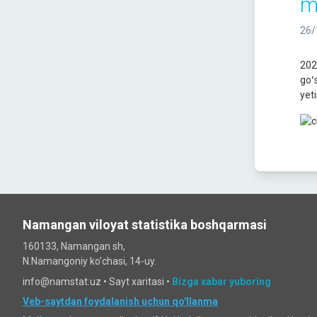
m
26/
202
goʻ
yeti
Namangan viloyat statistika boshqarmasi
160133, Namangan sh,
N.Namangoniy ko'chasi, 14-uy.
info@namstat.uz •
Sayt xaritasi
•
Bizga xabar yuboring
Veb-saytdan foydalanish uchun qo'llanma