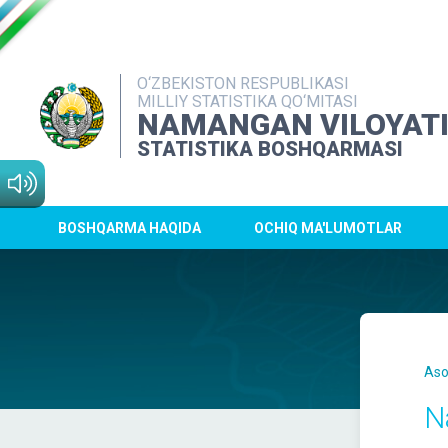
O‘ZBEKISTON RESPUBLIKASI
MILLIY STATISTIKA QO‘MITASI
NAMANGAN VILOYAT
STATISTIKA BOSHQARMASI
BOSHQARMA HAQIDA
OCHIQ MA'LUMOTLAR
Aso
N