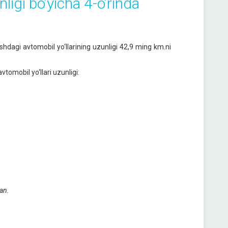
ligi boʼyicha 4-oʼrinda
hdagi avtomobil yo‘llarining uzunligi 42,9 ming km.ni
tomobil yo‘llari uzunligi:
gan
.