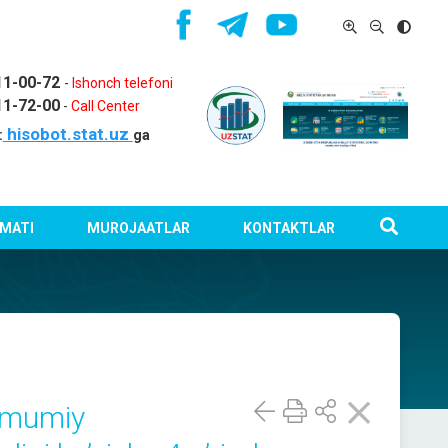
11-00-72
-
Ishonch telefoni
11-72-00
-
Call Center
hisobot.stat.uz
:
ga
MATI
MUROJAATLAR
KONTAKTLAR
 umumiy