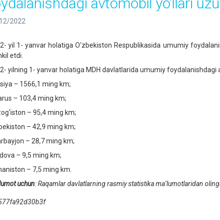
oydalanishdagi avtomobil yo‘llari uzun
12/2022
2- yil 1- yanvar holatiga O‘zbekiston Respublikasida umumiy foydalanis
kil etdi.
2- yilning 1- yanvar holatiga MDH davlatlarida umumiy foydalanishdagi av
siya – 1566,1 ming km;
arus – 103,4 ming km;
og‘iston – 95,4 ming km;
bekiston – 42,9 ming km;
rbayjon – 28,7 ming km;
dova – 9,5 ming km;
aniston – 7,5 ming km.
lumot uchun
:
Raqamlar davlatlarning rasmiy statistika maʼlumotlaridan olin