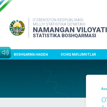
O‘ZBEKISTON RESPUBLIKASI
MILLIY STATISTIKA QO‘MITASI
NAMANGAN VILOYAT
STATISTIKA BOSHQARMASI
BOSHQARMA HAQIDA
OCHIQ MA'LUMOTLAR
Aso
O