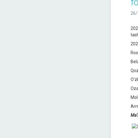
f
26/
202
tash
202
Ros
Bel
Qoz
O‘z
Oza
Mol
Arm
Ma‘