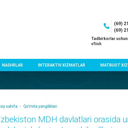
(69) 2
(69) 2
I
Tadbirkorlar uchun
o'tish
NASHRLAR
INTERAKTIV XIZMATLAR
MATBUOT XIZ
siy sahifa
Qo'mita yangiliklari
‘zbekiston MDH davlatlari orasida