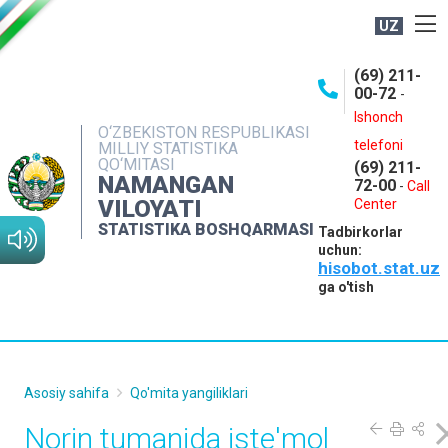
UZ
BOSHQARMA HAQIDA
(69) 211-
00-72
-
OCHIQ MA'LUMOTLAR
Ishonch
O‘ZBEKISTON RESPUBLIKASI
NASHRLAR
telefoni
MILLIY STATISTIKA
QO‘MITASI
(69) 211-
INTERAKTIV XIZMATLAR
NAMANGAN
72-00
-
Call
VILOYATI
MATBUOT XIZMATI
Center
STATISTIKA BOSHQARMASI
Tadbirkorlar
MUROJAATLAR
uchun:
hisobot.stat.uz
KONTAKTLAR
ga o'tish
Asosiy sahifa
Qo'mita yangiliklari
Norin tumanida iste'mol