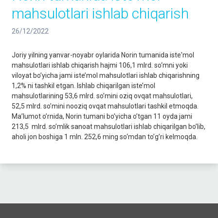
mahsulotlari ishlab chiqarish
26/12/2022
Joriy yilning yanvar-noyabr oylarida Norin tumanida iste'mol
mahsulotlari ishlab chiqarish hajmi 106,1 mlrd. so‘mni yoki
viloyat bo’yicha jami iste’mol mahsulotlari ishlab chiqarishning
1,2% ni tashkil etgan. Ishlab chiqarilgan iste’mol
mahsulotlarining 53,6 mlrd. so’mini oziq ovqat mahsulotlari,
52,5 mlrd. so’mini nooziq ovqat mahsulotlari tashkil etmoqda.
Ma’lumot o’rnida, Norin tumani bo’yicha o’tgan 11 oyda jami
213,5 mlrd. so’mlik sanoat mahsulotlari ishlab chiqarilgan bo’lib,
aholi jon boshiga 1 mln. 252,6 ming so‘mdan to’g’ri kelmoqda.