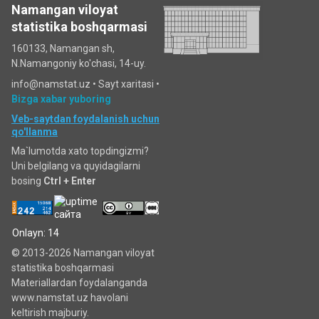
Namangan viloyat
statistika boshqarmasi
160133, Namangan sh,
N.Namangoniy ko'chasi, 14-uy.
info@namstat.uz •
Sayt xaritasi
•
Bizga xabar yuboring
Veb-saytdan foydalanish uchun
qo'llanma
Ma`lumotda xato topdingizmi?
Uni belgilang va quyidagilarni
bosing
Ctrl + Enter
Onlayn: 14
© 2013-2026 Namangan viloyat
statistika boshqarmasi
Materiallardan foydalanganda
www.namstat.uz havolani
keltirish majburiy.