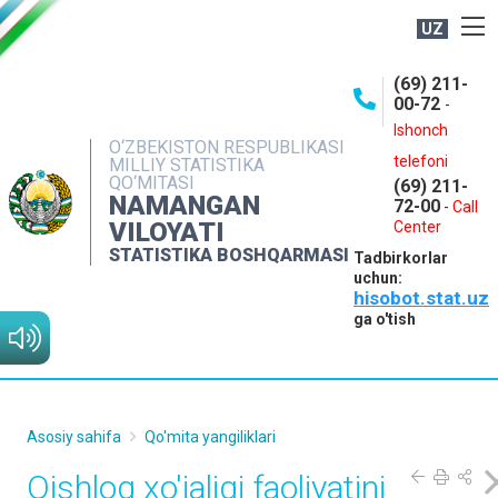
UZ
BOSHQARMA HAQIDA
(69) 211-
00-72
-
OCHIQ MA'LUMOTLAR
Ishonch
O‘ZBEKISTON RESPUBLIKASI
NASHRLAR
telefoni
MILLIY STATISTIKA
QO‘MITASI
(69) 211-
INTERAKTIV XIZMATLAR
NAMANGAN
72-00
-
Call
VILOYATI
MATBUOT XIZMATI
Center
STATISTIKA BOSHQARMASI
Tadbirkorlar
MUROJAATLAR
uchun:
hisobot.stat.uz
KONTAKTLAR
ga o'tish
Asosiy sahifa
Qo'mita yangiliklari
Qishloq xo'jaligi faoliyatini