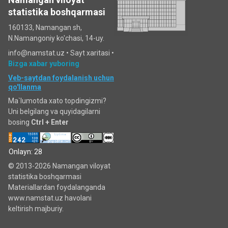
statistika boshqarmasi
160133, Namangan sh,
N.Namangoniy ko'chasi, 14-uy.
info@namstat.uz •
Sayt xaritasi
•
Bizga xabar yuboring
Veb-saytdan foydalanish uchun
qo'llanma
Ma`lumotda xato topdingizmi?
Uni belgilang va quyidagilarni
bosing
Ctrl + Enter
Onlayn: 28
© 2013-2026 Namangan viloyat
statistika boshqarmasi
Materiallardan foydalanganda
www.namstat.uz havolani
keltirish majburiy.