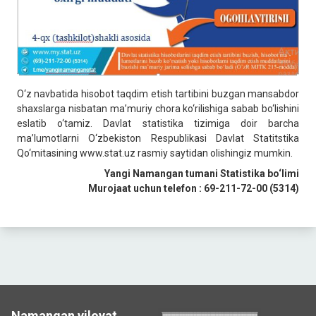
O‘z navbatida hisobot taqdim etish tartibini buzgan mansabdor
shaxslarga nisbatan maʼmuriy chora ko‘rilishiga sabab bo‘lishini
eslatib o‘tamiz. Davlat statistika tizimiga doir barcha
maʼlumotlarni O‘zbekiston Respublikasi Davlat Statitstika
Qo‘mitasining www.stat.uz rasmiy saytidan olishingiz mumkin.
Yangi Namangan tumani Statistika bo‘limi
Murojaat uchun telefon : 69-211-72-00 (5314)
Namangan viloyat