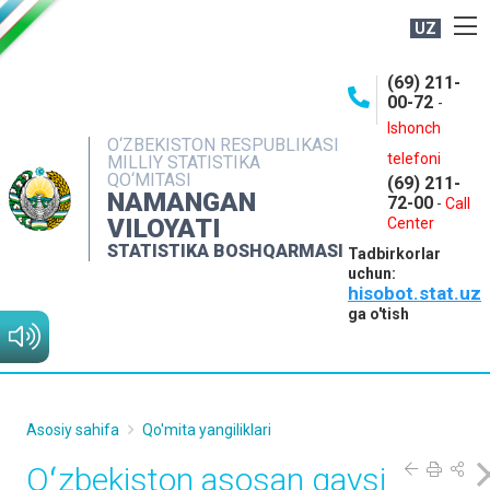
UZ
BOSHQARMA HAQIDA
(69) 211-
00-72
-
OCHIQ MA'LUMOTLAR
Ishonch
O‘ZBEKISTON RESPUBLIKASI
NASHRLAR
telefoni
MILLIY STATISTIKA
QO‘MITASI
(69) 211-
INTERAKTIV XIZMATLAR
NAMANGAN
72-00
-
Call
VILOYATI
MATBUOT XIZMATI
Center
STATISTIKA BOSHQARMASI
Tadbirkorlar
MUROJAATLAR
uchun:
hisobot.stat.uz
KONTAKTLAR
ga o'tish
Asosiy sahifa
Qo'mita yangiliklari
Oʻzbekiston asosan qaysi