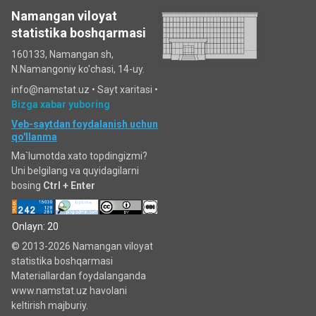
Namangan viloyat
statistika boshqarmasi
160133, Namangan sh,
N.Namangoniy ko'chasi, 14-uy.
info@namstat.uz •
Sayt xaritasi
•
Bizga xabar yuboring
Veb-saytdan foydalanish uchun
qo'llanma
Ma`lumotda xato topdingizmi?
Uni belgilang va quyidagilarni
bosing
Ctrl + Enter
Onlayn: 20
© 2013-2026 Namangan viloyat
statistika boshqarmasi
Materiallardan foydalanganda
www.namstat.uz havolani
keltirish majburiy.