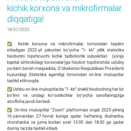
kichik korxona va mikrofirmalar
diqqatiga!
18/01/2023
✅ Kichik korxona va mikrofirmalar tomonidan taqdim
etiladigan 2022-yil yakunlari boʻyicha “1- kb” yillik statistika
hisobotini topshiruvchi kichik tadbirkorlik subyektlari (xorijiy
kapital ishtirokidagi korxonalar)ga hisobot topshirishda uslubiy
yordam berish maqsadida, Oʻzbekiston Respublikasi Prezidenti
huzuridagi Statistika agentligi tomonidan on-line muloqotlar
tashkil etilmoqda.
✅ Ushbu on-line muloqotlarda “1- kb” shakli hisobotining har bir
boʻlimi va undagi koʻrsatkichlar boʻyicha savollaringizga
atroflicha javob beriladi.
✅ On-line muloqotlar "Zoom" platformasi orqali 2023-yilning
16-yanvaridan 27-fevral kuniga qadar haftaning dushanba,
chorshanba va juma kunlari soat 15:00 dan 18:00 ga qadar
doimiy tarzda tashkil etiladi.