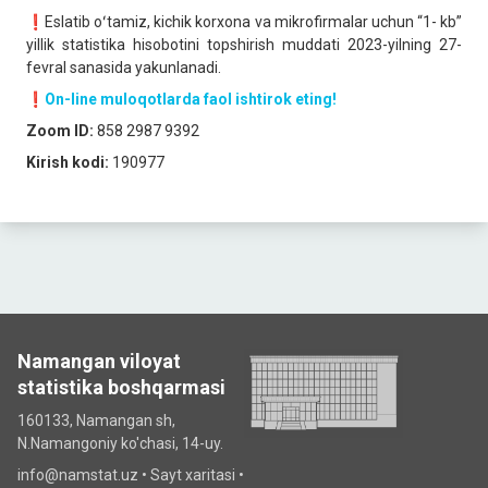
❗️Eslatib oʻtamiz, kichik korxona va mikrofirmalar uchun “1- kb”
yillik statistika hisobotini topshirish muddati 2023-yilning 27-
fevral sanasida yakunlanadi.
❗️
On-line muloqotlarda faol ishtirok eting!
Zoom ID:
858 2987 9392
Kirish kodi:
190977
Namangan viloyat
statistika boshqarmasi
160133, Namangan sh,
N.Namangoniy ko'chasi, 14-uy.
info@namstat.uz •
Sayt xaritasi
•