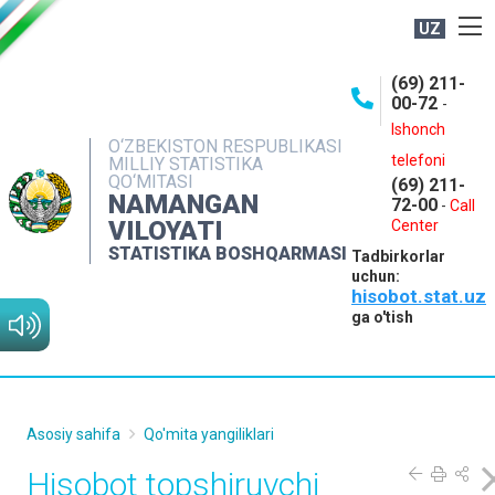
UZ
BOSHQARMA HAQIDA
(69) 211-
00-72
-
OCHIQ MA'LUMOTLAR
Ishonch
O‘ZBEKISTON RESPUBLIKASI
NASHRLAR
telefoni
MILLIY STATISTIKA
QO‘MITASI
(69) 211-
INTERAKTIV XIZMATLAR
NAMANGAN
72-00
-
Call
VILOYATI
MATBUOT XIZMATI
Center
STATISTIKA BOSHQARMASI
Tadbirkorlar
MUROJAATLAR
uchun:
hisobot.stat.uz
KONTAKTLAR
ga o'tish
Asosiy sahifa
Qo'mita yangiliklari
Hisobot topshiruvchi