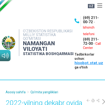
UZ
BOSHQARMA HAQIDA
(69) 211-
00-72
-
OCHIQ MA'LUMOTLAR
Ishonch
O‘ZBEKISTON RESPUBLIKASI
NASHRLAR
telefoni
MILLIY STATISTIKA
QO‘MITASI
(69) 211-
INTERAKTIV XIZMATLAR
NAMANGAN
72-00
-
Call
VILOYATI
MATBUOT XIZMATI
Center
STATISTIKA BOSHQARMASI
Tadbirkorlar
MUROJAATLAR
uchun:
hisobot.stat.uz
KONTAKTLAR
ga o'tish
Asosiy sahifa
Qo'mita yangiliklari
2022-yilning dekabr oyida