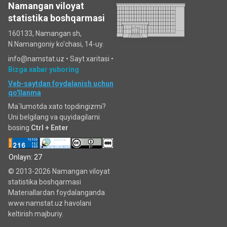
Namangan viloyat
statistika boshqarmasi
160133, Namangan sh,
N.Namangoniy ko'chasi, 14-uy.
info@namstat.uz •
Sayt xaritasi
•
Bizga xabar yuboring
Veb-saytdan foydalanish uchun
qo'llanma
Ma`lumotda xato topdingizmi?
Uni belgilang va quyidagilarni
bosing
Ctrl + Enter
Onlayn: 27
© 2013-2026 Namangan viloyat
statistika boshqarmasi
Materiallardan foydalanganda
www.namstat.uz havolani
keltirish majburiy.