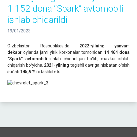
1 152 dona “Spark” avtomobili
ishlab chiqarildi
19/01/2023
Oʻzbekiston Respublikasida
2022-yilning
yanvar-
dekabr
oylarida jami yirik korxonalar tomonidan
14 464 dona
“Spark” avtomobili
ishlab chiqarilgan boʻlib, mazkur ishlab
chiqarish boʻyicha,
2021-yilning
tegishli davriga nisbatan oʻsish
surʼati
145,9 %
ni tashkil etdi.