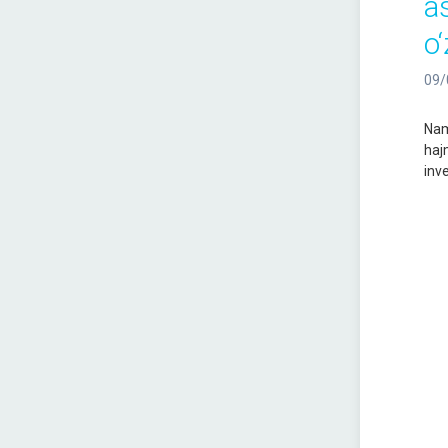
a
o‘
09/
Nam
hajm
inve