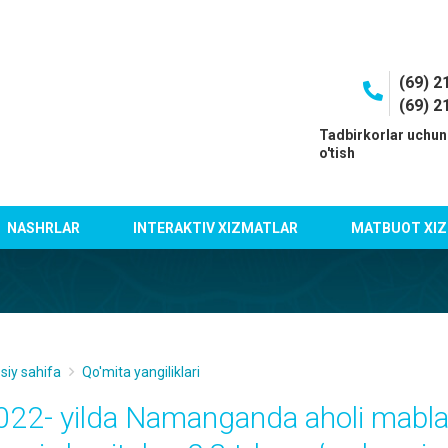
(69) 2
(69) 2
I
Tadbirkorlar uchun
o'tish
NASHRLAR
INTERAKTIV XIZMATLAR
MATBUOT XIZ
siy sahifa
Qo'mita yangiliklari
022- yilda Namanganda aholi mablag