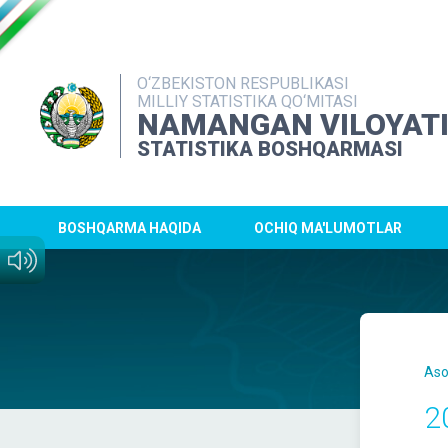
O‘ZBEKISTON RESPUBLIKASI
MILLIY STATISTIKA QO‘MITASI
NAMANGAN VILOYAT
STATISTIKA BOSHQARMASI
BOSHQARMA HAQIDA
OCHIQ MA'LUMOTLAR
Aso
2