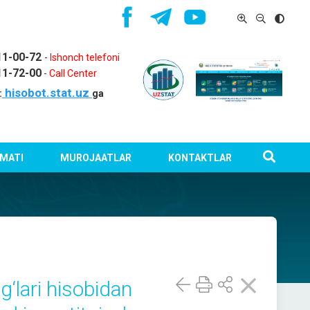
11-00-72
-
Ishonch telefoni
11-72-00
-
Call Center
hisobot.stat.uz
:
ga
MATI
MUROJAATLAR
KONTAKTLAR
‘lari hisobidan