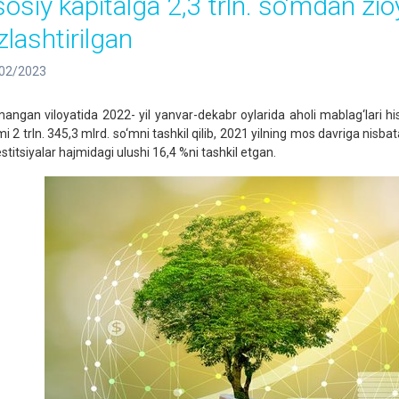
sosiy kapitalga 2,3 trln. so‘mdan zio
zlashtirilgan
02/2023
angan viloyatida 2022- yil yanvar-dekabr oylarida aholi mablag‘lari hiso
i 2 trln. 345,3 mlrd. so‘mni tashkil qilib, 2021 yilning mos davriga nisba
stitsiyalar hajmidagi ulushi 16,4 %ni tashkil etgan.