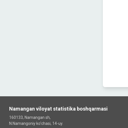
Namangan viloyat statistika boshqarmasi
160133, Namangan sh,
N.Namangoniy ko'chasi, 14-uy.