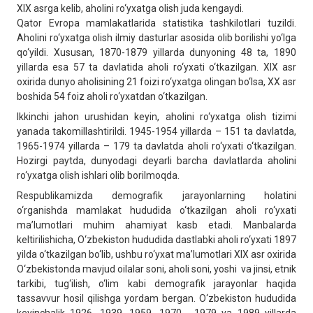
XIX asrga kelib, aholini ro‘yxatga olish juda kengaydi.
Qator Evropa mamlakatlarida statistika tashkilotlari tuzildi.
Aholini ro‘yxatga olish ilmiy dasturlar asosida olib borilishi yo‘lga
qo‘yildi. Xususan, 1870-1879 yillarda dunyoning 48 ta, 1890
yillarda esa 57 ta davlatida aholi ro‘yxati o‘tkazilgan. XIX asr
oxirida dunyo aholisining 21 foizi ro‘yxatga olingan bo‘lsa, XX asr
boshida 54 foiz aholi ro‘yxatdan o‘tkazilgan.
Ikkinchi jahon urushidan keyin, aholini ro‘yxatga olish tizimi
yanada takomillashtirildi. 1945-1954 yillarda – 151 ta davlatda,
1965-1974 yillarda – 179 ta davlatda aholi ro‘yxati o‘tkazilgan.
Hozirgi paytda, dunyodagi deyarli barcha davlatlarda aholini
ro‘yxatga olish ishlari olib borilmoqda.
Respublikamizda demografik jarayonlarning holatini
o‘rganishda mamlakat hududida o‘tkazilgan aholi ro‘yxati
ma’lumotlari muhim ahamiyat kasb etadi. Manbalarda
keltirilishicha, O‘zbekiston hududida dastlabki aholi ro‘yxati 1897
yilda o‘tkazilgan bo‘lib, ushbu ro‘yxat ma’lumotlari XIX asr oxirida
O‘zbekistonda mavjud oilalar soni, aholi soni, yoshi va jinsi, etnik
tarkibi, tug‘ilish, o‘lim kabi demografik jarayonlar haqida
tassavvur hosil qilishga yordam bergan. O‘zbekiston hududida