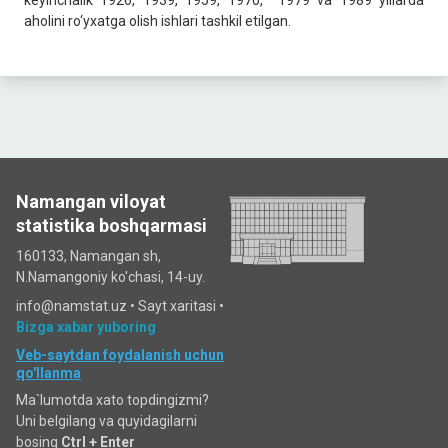
keyinchalik 1926, 1939, 1959, 1970, 1979 va 1989 yillarda
aholini ro‘yxatga olish ishlari tashkil etilgan.
Namangan viloyat
statistika boshqarmasi
160133, Namangan sh,
N.Namangoniy ko'chasi, 14-uy.
info@namstat.uz •
Sayt xaritasi
•
Bizga xabar yuboring
Veb-saytdan foydalanish uchun
qo'llanma
Ma`lumotda xato topdingizmi?
Uni belgilang va quyidagilarni
bosing
Ctrl + Enter