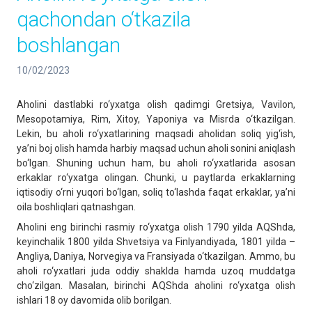
qachondan o‘tkazila
boshlangan
10/02/2023
Aholini dastlabki ro‘yxatga olish qadimgi Gretsiya, Vavilon,
Mesopotamiya, Rim, Xitoy, Yaponiya va Misrda o‘tkazilgan.
Lekin, bu aholi ro‘yxatlarining maqsadi aholidan soliq yig‘ish,
ya’ni boj olish hamda harbiy maqsad uchun aholi sonini aniqlash
bo‘lgan. Shuning uchun ham, bu aholi ro‘yxatlarida asosan
erkaklar ro‘yxatga olingan. Chunki, u paytlarda erkaklarning
iqtisodiy o‘rni yuqori bo‘lgan, soliq to‘lashda faqat erkaklar, ya’ni
oila boshliqlari qatnashgan.
Aholini eng birinchi rasmiy ro‘yxatga olish 1790 yilda AQShda,
keyinchalik 1800 yilda Shvetsiya va Finlyandiyada, 1801 yilda –
Angliya, Daniya, Norvegiya va Fransiyada o‘tkazilgan. Ammo, bu
aholi ro‘yxatlari juda oddiy shaklda hamda uzoq muddatga
cho‘zilgan. Masalan, birinchi AQShda aholini ro‘yxatga olish
ishlari 18 oy davomida olib borilgan.