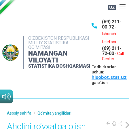
UZ
BOSHQARMA HAQIDA
(69) 211-
00-72
-
OCHIQ MA'LUMOTLAR
Ishonch
O‘ZBEKISTON RESPUBLIKASI
NASHRLAR
telefoni
MILLIY STATISTIKA
QO‘MITASI
(69) 211-
INTERAKTIV XIZMATLAR
NAMANGAN
72-00
-
Call
VILOYATI
MATBUOT XIZMATI
Center
STATISTIKA BOSHQARMASI
Tadbirkorlar
MUROJAATLAR
uchun:
hisobot.stat.uz
KONTAKTLAR
ga o'tish
Asosiy sahifa
Qo'mita yangiliklari
Aholini ro‘yxatga olish