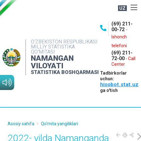
UZ
BOSHQARMA HAQIDA
(69) 211-
00-72
-
OCHIQ MA'LUMOTLAR
Ishonch
O‘ZBEKISTON RESPUBLIKASI
NASHRLAR
telefoni
MILLIY STATISTIKA
QO‘MITASI
(69) 211-
INTERAKTIV XIZMATLAR
NAMANGAN
72-00
-
Call
VILOYATI
MATBUOT XIZMATI
Center
STATISTIKA BOSHQARMASI
Tadbirkorlar
MUROJAATLAR
uchun:
hisobot.stat.uz
KONTAKTLAR
ga o'tish
Asosiy sahifa
Qo'mita yangiliklari
2022- yilda Namanganda