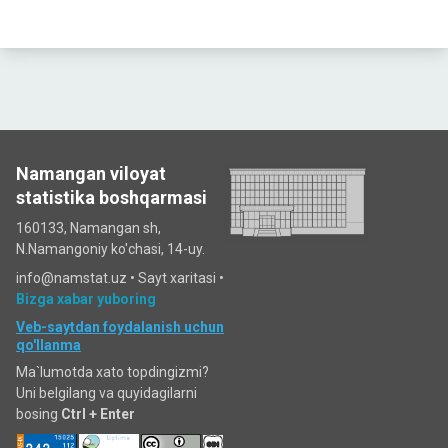
Namangan viloyat
statistika boshqarmasi
160133, Namangan sh,
N.Namangoniy ko'chasi, 14-uy.
info@namstat.uz •
Sayt xaritasi
•
Bizga xabar yuboring
Veb-saytdan foydalanish uchun
qo'llanma
Ma`lumotda xato topdingizmi?
Uni belgilang va quyidagilarni
bosing
Ctrl + Enter