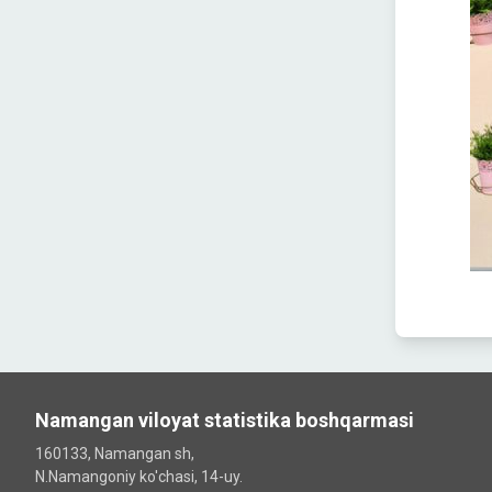
Namangan viloyat statistika boshqarmasi
160133, Namangan sh,
N.Namangoniy ko'chasi, 14-uy.