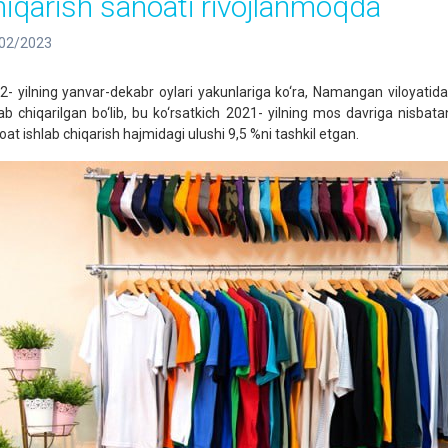
hiqarish sanoati rivojlanmoqda
02/2023
2- yilning yanvar-dekabr oylari yakunlariga ko‘ra, Namangan viloyatida 
lab chiqarilgan bo‘lib, bu ko‘rsatkich 2021- yilning mos davriga nisba
oat ishlab chiqarish hajmidagi ulushi 9,5 %ni tashkil etgan.