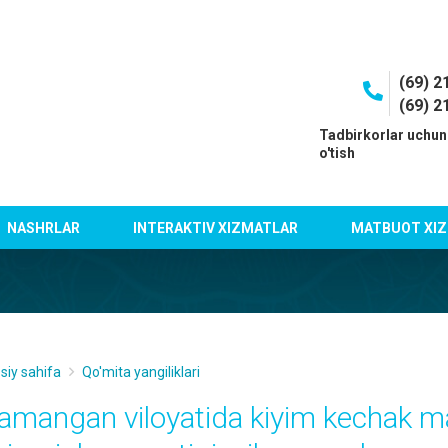
(69) 2
(69) 2
I
Tadbirkorlar uchun
o'tish
NASHRLAR
INTERAKTIV XIZMATLAR
MATBUOT XIZ
siy sahifa
Qo'mita yangiliklari
amangan viloyatida kiyim kechak ma