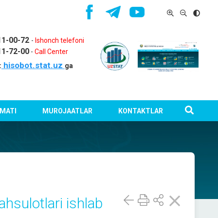
11-00-72
-
Ishonch telefoni
11-72-00
-
Call Center
hisobot.stat.uz
:
ga
MATI
MUROJAATLAR
KONTAKTLAR
hsulotlari ishlab