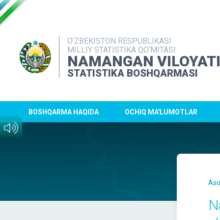
O‘ZBEKISTON RESPUBLIKASI
MILLIY STATISTIKA QO‘MITASI
NAMANGAN VILOYAT
STATISTIKA BOSHQARMASI
BOSHQARMA HAQIDA
OCHIQ MA'LUMOTLAR
Aso
N