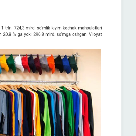
1 trln. 724,3 mlrd. so‘mlik kiyim kechak mahsulotlari
tan 20,8 % ga yoki 296,8 mlrd. so‘mga oshgan. Viloyat