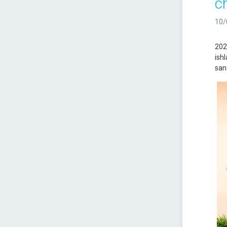
c
10/
202
ish
san