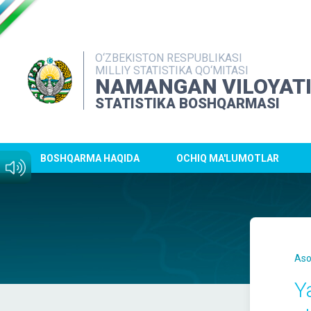
O‘ZBEKISTON RESPUBLIKASI
MILLIY STATISTIKA QO‘MITASI
NAMANGAN VILOYAT
STATISTIKA BOSHQARMASI
BOSHQARMA HAQIDA
OCHIQ MA'LUMOTLAR
Aso
Y