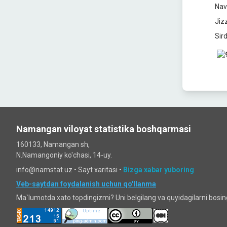
Nav
Jiz
Sir
Namangan viloyat statistika boshqarmasi
160133, Namangan sh,
N.Namangoniy ko'chasi, 14-uy.
info@namstat.uz •
Sayt xaritasi
•
Bizga xabar yuboring
Veb-saytdan foydalanish uchun qo'llanma
Ma`lumotda xato topdingizmi? Uni belgilang va quyidagilarni bosi