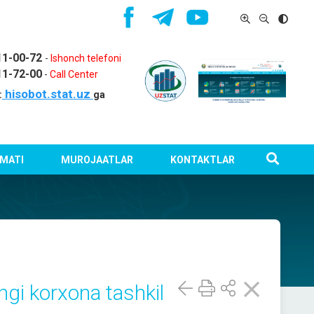
11-00-72
-
Ishonch telefoni
11-72-00
-
Call Center
hisobot.stat.uz
:
ga
MATI
MUROJAATLAR
KONTAKTLAR
gi korxona tashkil