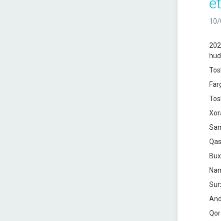
e
10/
202
hud
Tos
Far
Tos
Xor
Sam
Qas
Bux
Nam
Sur
And
Qor