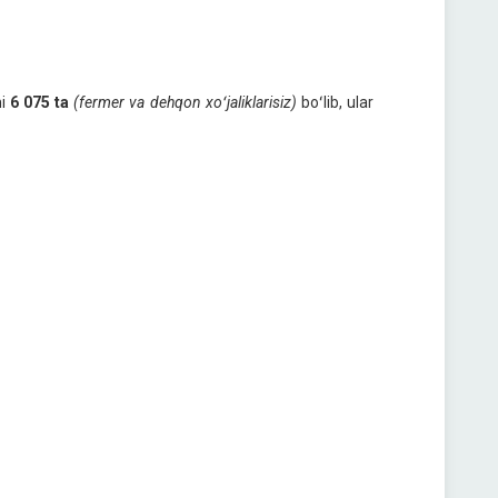
mi
6 075
ta
(fermer va dehqon xoʻjaliklarisiz)
boʻlib, ular