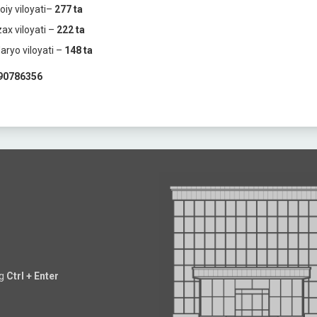
oiy viloyati–
277 ta
zax viloyati –
222 ta
daryo viloyati –
148 ta
ng
Ctrl + Enter