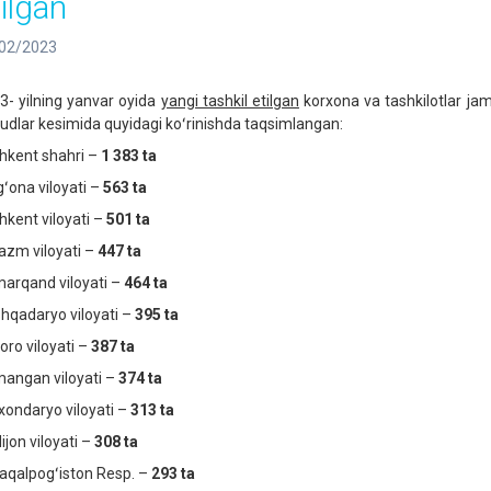
tilgan
02/2023
3- yilning yanvar oyida
yangi tashkil etilgan
korxona va tashkilotlar ja
udlar kesimida quyidagi koʻrinishda taqsimlangan:
hkent shahri –
1 383 ta
gʻona viloyati –
563 ta
hkent viloyati –
501 ta
azm viloyati –
447 ta
arqand viloyati –
464 ta
hqadaryo viloyati –
395 ta
oro viloyati –
387
ta
angan viloyati –
374 ta
xondaryo viloyati –
313 ta
ijon viloyati –
308 ta
aqalpogʻiston Resp. –
293 ta