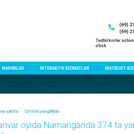
(69) 2
(69) 2
I
Tadbirkorlar uchun
o'tish
NASHRLAR
INTERAKTIV XIZMATLAR
MATBUOT XIZ
siy sahifa
Qo'mita yangiliklari
anvar oyida Namanganda 374 ta yan