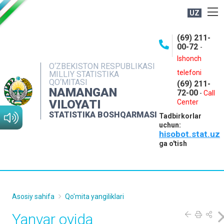
UZ
BOSHQARMA HAQIDA
(69) 211-
00-72
-
OCHIQ MA'LUMOTLAR
Ishonch
O‘ZBEKISTON RESPUBLIKASI
NASHRLAR
telefoni
MILLIY STATISTIKA
QO‘MITASI
(69) 211-
INTERAKTIV XIZMATLAR
NAMANGAN
72-00
-
Call
VILOYATI
MATBUOT XIZMATI
Center
STATISTIKA BOSHQARMASI
Tadbirkorlar
MUROJAATLAR
uchun:
hisobot.stat.uz
KONTAKTLAR
ga o'tish
Asosiy sahifa
Qo'mita yangiliklari
Yanvar oyida