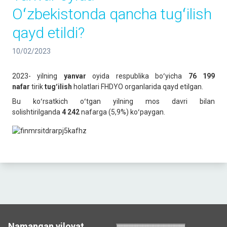
Oʻzbekistonda qancha tugʻilish
qayd etildi?
10/02/2023
2023- yilning
yanvar
oyida respublika boʻyicha
76 199
nafar
tirik
tugʻilish
holatlari FHDYO organlarida qayd etilgan.
Bu koʻrsatkich oʻtgan yilning mos davri bilan
solishtirilganda
4 242
nafarga (5,9%) koʻpaygan.
Namangan viloyat