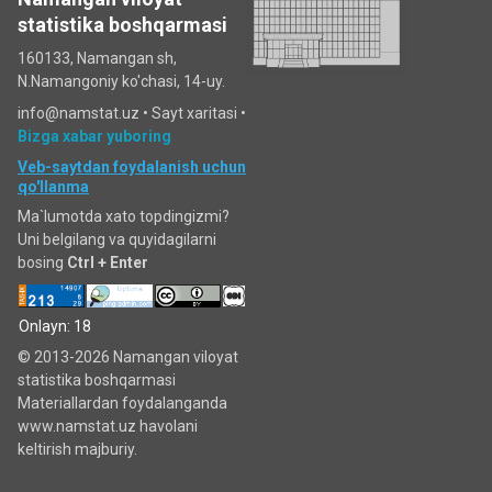
statistika boshqarmasi
160133, Namangan sh,
N.Namangoniy ko'chasi, 14-uy.
info@namstat.uz •
Sayt xaritasi
•
Bizga xabar yuboring
Veb-saytdan foydalanish uchun
qo'llanma
Ma`lumotda xato topdingizmi?
Uni belgilang va quyidagilarni
bosing
Ctrl + Enter
Onlayn: 18
© 2013-2026 Namangan viloyat
statistika boshqarmasi
Materiallardan foydalanganda
www.namstat.uz havolani
keltirish majburiy.