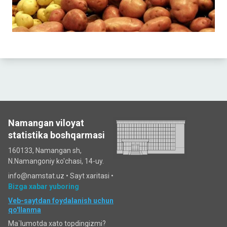
Namangan viloyat
statistika boshqarmasi
160133, Namangan sh,
N.Namangoniy ko'chasi, 14-uy.
info@namstat.uz •
Sayt xaritasi
•
Bizga xabar yuboring
Veb-saytdan foydalanish uchun
qo'llanma
Ma`lumotda xato topdingizmi?