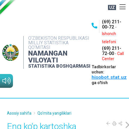
UZ
BOSHQARMA HAQIDA
(69) 211-
00-72
-
OCHIQ MA'LUMOTLAR
Ishonch
O‘ZBEKISTON RESPUBLIKASI
NASHRLAR
telefoni
MILLIY STATISTIKA
QO‘MITASI
(69) 211-
INTERAKTIV XIZMATLAR
NAMANGAN
72-00
-
Call
VILOYATI
MATBUOT XIZMATI
Center
STATISTIKA BOSHQARMASI
Tadbirkorlar
MUROJAATLAR
uchun:
hisobot.stat.uz
KONTAKTLAR
ga o'tish
Asosiy sahifa
Qo'mita yangiliklari
Eng ko‘p kartoshka