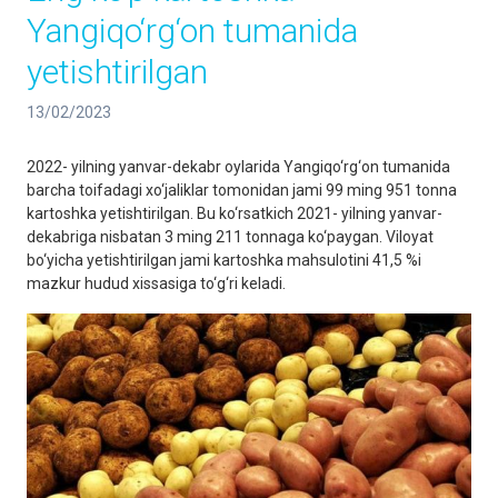
Yangiqo‘rg‘on tumanida
yetishtirilgan
13/02/2023
2022- yilning yanvar-dekabr oylarida Yangiqo‘rg‘on tumanida
barcha toifadagi xo‘jaliklar tomonidan jami 99 ming 951 tonna
kartoshka yetishtirilgan. Bu ko‘rsatkich 2021- yilning yanvar-
dekabriga nisbatan 3 ming 211 tonnaga ko‘paygan. Viloyat
bo‘yicha yetishtirilgan jami kartoshka mahsulotini 41,5 %i
mazkur hudud xissasiga to‘g‘ri keladi.