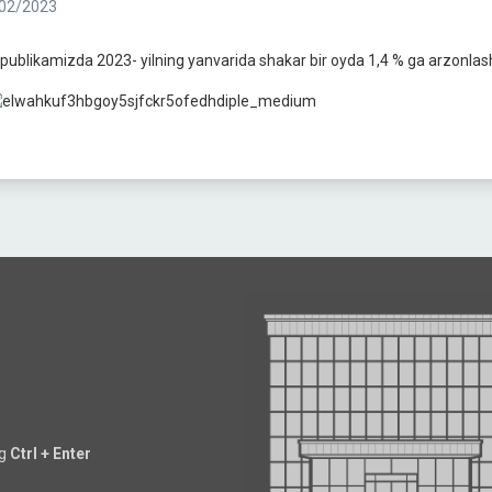
02/2023
publikamizda 2023- yilning yanvarida shakar bir oyda 1,4 % ga arzonlash
ng
Ctrl + Enter