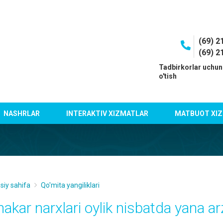
(69) 2
(69) 2
I
Tadbirkorlar uchun
o'tish
NASHRLAR
INTERAKTIV XIZMATLAR
MATBUOT XIZ
siy sahifa
Qo'mita yangiliklari
hakar narxlari oylik nisbatda yana a