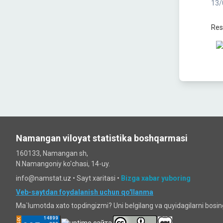
13/
Res
Namangan viloyat statistika boshqarmasi
160133, Namangan sh,
N.Namangoniy ko'chasi, 14-uy.
info@namstat.uz •
Sayt xaritasi
•
Bizga xabar yuboring
Veb-saytdan foydalanish uchun qo'llanma
Ma`lumotda xato topdingizmi? Uni belgilang va quyidagilarni bosi