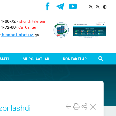
11-00-72
-
Ishonch telefoni
11-72-00
-
Call Center
hisobot.stat.uz
:
ga
MATI
MUROJAATLAR
KONTAKTLAR
rzonlashdi