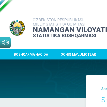
O‘ZBEKISTON RESPUBLIKASI
MILLIY STATISTIKA QO‘MITASI
NAMANGAN VILOYAT
STATISTIKA BOSHQARMASI
BOSHQARMA HAQIDA
OCHIQ MA'LUMOTLAR
Aso
S