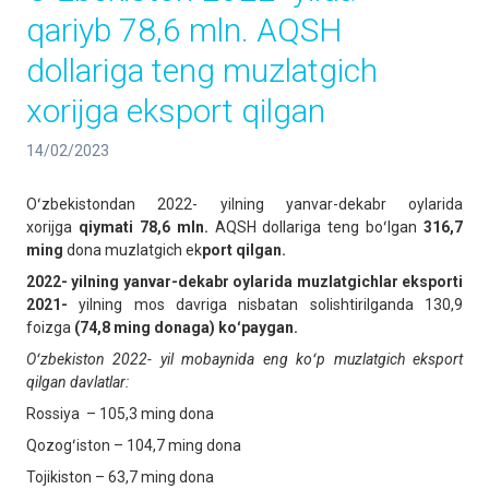
qariyb 78,6 mln. AQSH
dollariga teng muzlatgich
xorijga eksport qilgan
14/02/2023
Oʻzbekistondan 2022- yilning yanvar-dekabr oylarida
xorijga
qiymati 78,6 mln.
AQSH dollariga teng boʻlgan
316,7
ming
dona muzlatgich ek
port qilgan.
2022- yilning yanvar-dekabr oylarida muzlatgichlar eksporti
2021-
yilning mos davriga nisbatan solishtirilganda 130,9
foizga
(74,8 ming donaga) koʻpaygan.
Oʻzbekiston 2022-
yil mobaynida eng koʻp muzlatgich eksport
qilgan davlatlar:
Rossiya – 105,3 ming dona
Qozogʻiston – 104,7 ming dona
Tojikiston – 63,7 ming dona