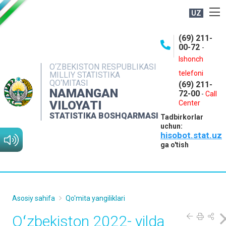
UZ
BOSHQARMA HAQIDA
(69) 211-
00-72
-
OCHIQ MA'LUMOTLAR
Ishonch
O‘ZBEKISTON RESPUBLIKASI
NASHRLAR
telefoni
MILLIY STATISTIKA
QO‘MITASI
(69) 211-
INTERAKTIV XIZMATLAR
NAMANGAN
72-00
-
Call
VILOYATI
MATBUOT XIZMATI
Center
STATISTIKA BOSHQARMASI
Tadbirkorlar
MUROJAATLAR
uchun:
hisobot.stat.uz
KONTAKTLAR
ga o'tish
Asosiy sahifa
Qo'mita yangiliklari
Oʻzbekiston 2022- yilda