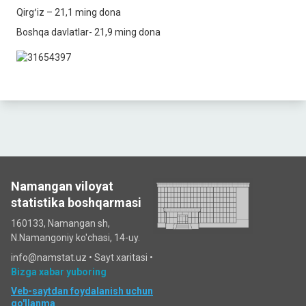
Qirgʻiz – 21,1 ming dona
Boshqa davlatlar- 21,9 ming dona
Namangan viloyat
statistika boshqarmasi
160133, Namangan sh,
N.Namangoniy ko'chasi, 14-uy.
info@namstat.uz •
Sayt xaritasi
•
Bizga xabar yuboring
Veb-saytdan foydalanish uchun
qo'llanma