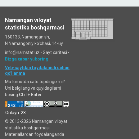
Namangan viloyat
statistika boshqarmasi
160133, Namangan sh,
N.Namangoniy ko'chasi, 14-uy.
info@namstat.uz •
Sayt xaritasi
•
Bizga xabar yuboring
Veb-saytdan foydalanish uchun
qo'llanma
Ma`lumotda xato topdingizmi?
Uni belgilang va quyidagilarni
bosing
Ctrl + Enter
Onlayn: 23
© 2013-2026 Namangan viloyat
statistika boshqarmasi
Materiallardan foydalanganda