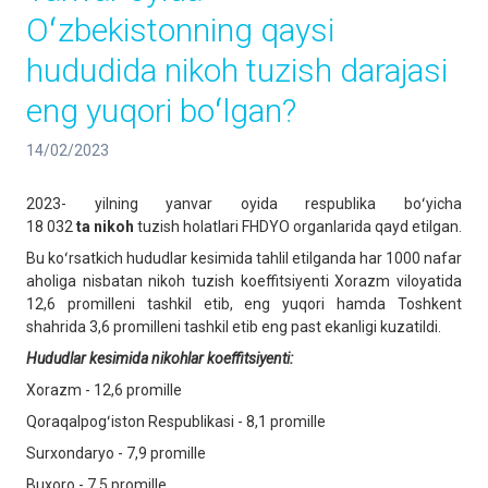
Oʻzbekistonning qaysi
hududida nikoh tuzish darajasi
eng yuqori boʻlgan?
14/02/2023
2023- yilning yanvar oyida respublika boʻyicha
18 032
ta
nikoh
tuzish holatlari FHDYO organlarida qayd etilgan.
Bu koʻrsatkich hududlar kesimida tahlil etilganda har 1000 nafar
aholiga nisbatan nikoh tuzish koeffitsiyenti Xorazm viloyatida
12,6 promilleni tashkil etib, eng yuqori hamda Toshkent
shahrida 3,6 promilleni tashkil etib eng past ekanligi kuzatildi.
Hududlar kesimida nikohlar koeffitsiyenti:
Xorazm - 12,6 promille
Qoraqalpogʻiston Respublikasi - 8,1 promille
Surxondaryo - 7,9 promille
Buxoro - 7,5 promille