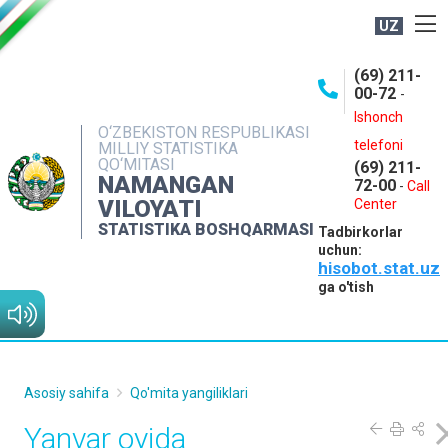
UZ
BOSHQARMA HAQIDA
(69) 211-
00-72
-
OCHIQ MA'LUMOTLAR
Ishonch
O‘ZBEKISTON RESPUBLIKASI
NASHRLAR
telefoni
MILLIY STATISTIKA
QO‘MITASI
(69) 211-
INTERAKTIV XIZMATLAR
NAMANGAN
72-00
-
Call
VILOYATI
MATBUOT XIZMATI
Center
STATISTIKA BOSHQARMASI
Tadbirkorlar
MUROJAATLAR
uchun:
hisobot.stat.uz
KONTAKTLAR
ga o'tish
Asosiy sahifa
Qo'mita yangiliklari
Yanvar oyida