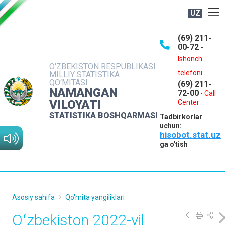
UZ
BOSHQARMA HAQIDA
(69) 211-
00-72
-
OCHIQ MA'LUMOTLAR
Ishonch
O‘ZBEKISTON RESPUBLIKASI
NASHRLAR
telefoni
MILLIY STATISTIKA
QO‘MITASI
(69) 211-
INTERAKTIV XIZMATLAR
NAMANGAN
72-00
-
Call
VILOYATI
MATBUOT XIZMATI
Center
STATISTIKA BOSHQARMASI
Tadbirkorlar
MUROJAATLAR
uchun:
hisobot.stat.uz
KONTAKTLAR
ga o'tish
Asosiy sahifa
Qo'mita yangiliklari
Oʻzbekiston 2022-yil