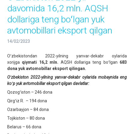
davomida 16,2 mln. AQSH
dollariga teng boʻlgan yuk
avtomobillari eksport qilgan
14/02/2023
Oʻzbekistondan 2022-yilning yanvar-dekabr oylarida
xorijga
qiymati 16,2 mln.
AQSH dollariga teng boʻlgan
683
dona yuk avtomobillar eksport qil
in
gan.
Oʻzbekiston 2022-yilning yanvar-dekabr oylarida mobaynida eng
koʻp yuk avtomobillar eksport
qilgan davlatlar:
Qozogʻiston – 246 dona
Qirgʻiz R. – 194 dona
Ozarbayjon – 84 dona
Tojikiston – 80 dona
Belarus – 66 dona