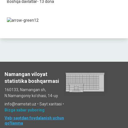
Boshqa davlatlar- 13 dona
Namangan viloyat
statistika boshqarmasi
160133, Namangan sh,
N.Namangoniy ko'chasi, 14-uy.
info@namstat.uz •
Sayt xaritasi
•
Bizga xabar yuboring
Veb-saytdan foydalanish uchun
qo'llanma