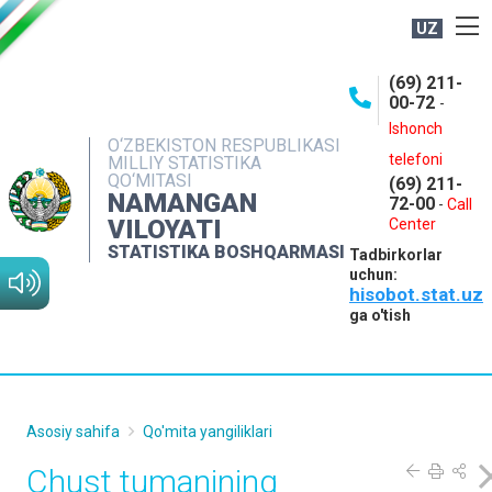
UZ
BOSHQARMA HAQIDA
(69) 211-
00-72
-
OCHIQ MA'LUMOTLAR
Ishonch
O‘ZBEKISTON RESPUBLIKASI
NASHRLAR
telefoni
MILLIY STATISTIKA
QO‘MITASI
(69) 211-
INTERAKTIV XIZMATLAR
NAMANGAN
72-00
-
Call
VILOYATI
MATBUOT XIZMATI
Center
STATISTIKA BOSHQARMASI
Tadbirkorlar
MUROJAATLAR
uchun:
hisobot.stat.uz
KONTAKTLAR
ga o'tish
Asosiy sahifa
Qo'mita yangiliklari
Chust tumanining