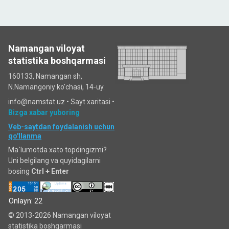
Namangan viloyat
statistika boshqarmasi
160133, Namangan sh,
N.Namangoniy ko'chasi, 14-uy.
info@namstat.uz •
Sayt xaritasi
•
Bizga xabar yuboring
Veb-saytdan foydalanish uchun
qo'llanma
Ma`lumotda xato topdingizmi?
Uni belgilang va quyidagilarni
bosing
Ctrl + Enter
Onlayn: 22
© 2013-2026 Namangan viloyat
statistika boshqarmasi