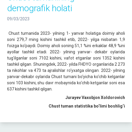
demografik holati
09/03/2023
Chust tumanida 2023- yilning 1- yanvar holatiga doimiy aholi
soni 279,7 ming kishini tashkil etib, 2022- yilga nisbatan 1,9
foizga ko‘paydi. Doimiy aholi soning 51,1 %ini erkaklar 48,9 %ini
ayollar tashkil etadi. 2022- yilning yanvar- dekabr oylarida
tug‘ilganlar soni 7102 kishini, vafot etganlar soni 1352 kishini
tashkil qilgan. Shuningdek, 2022- yilda FHDYO organlarida 2 273
ta nikohlar va 473 ta ajralishlar ro‘yxatga olingan. 2022- yilning
yanvar-dekabr oylarida Chust tumani bo‘yicha ko‘chib kelganlar
soni 103 kishini, shu davr mobaynida ko‘chib ketganlar soni esa
637 kishini tashkil qilgan.
Jurayev Vaxobjon Xoldorovich
Chust tuman statistika bo‘limi boshlig‘i