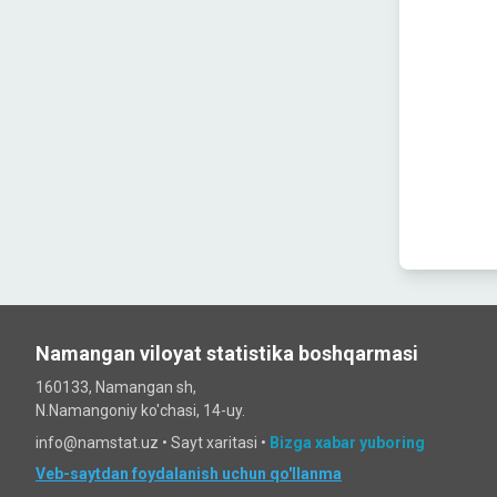
Namangan viloyat statistika boshqarmasi
160133, Namangan sh,
N.Namangoniy ko'chasi, 14-uy.
info@namstat.uz •
Sayt xaritasi
•
Bizga xabar yuboring
Veb-saytdan foydalanish uchun qo'llanma