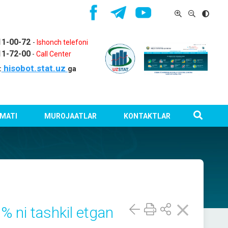
11-00-72
-
Ishonch telefoni
11-72-00
-
Call Center
hisobot.stat.uz
:
ga
MATI
MUROJAATLAR
KONTAKTLAR
 % ni tashkil etgan