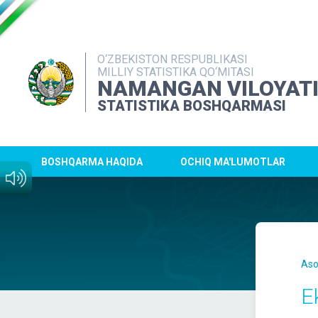
O‘ZBEKISTON RESPUBLIKASI
MILLIY STATISTIKA QO‘MITASI
NAMANGAN VILOYAT
STATISTIKA BOSHQARMASI
BOSHQARMA HAQIDA
OCHIQ MA'LUMOTLAR
Aso
E