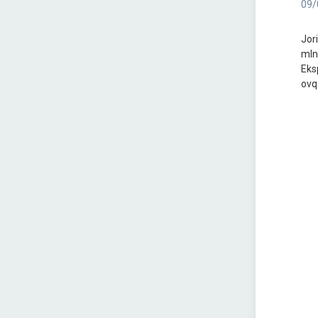
09/
Jor
mln
Eksp
ovq