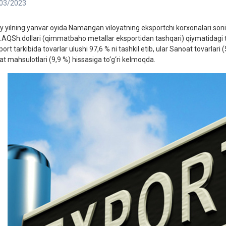
03/2023
iy yilning yanvar oyida Namangan viloyatning eksportchi korxonalari soni 
.AQSh.dollari (qimmatbaho metallar eksportidan tashqari) qiymatidagi tov
ort tarkibida tovarlar ulushi 97,6 % ni tashkil etib, ular Sanoat tovarlari
at mahsulotlari (9,9 %) hissasiga to‘g‘ri kelmoqda.