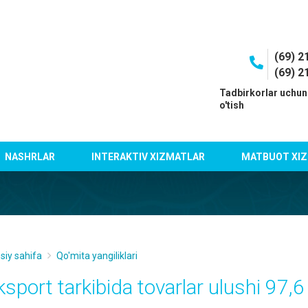
(69) 2
(69) 2
I
Tadbirkorlar uchun
o'tish
NASHRLAR
INTERAKTIV XIZMATLAR
MATBUOT XIZ
siy sahifa
Qo'mita yangiliklari
ksport tarkibida tovarlar ulushi 97,6