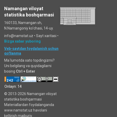
Namangan viloyat
statistika boshqarmasi
160133, Namangan sh,
N.Namangoniy ko'chasi, 14-uy.
info@namstat.uz •
Sayt xaritasi
•
Bizga xabar yuboring
Veb-saytdan foydalanish uchun
qo'llanma
Ma`lumotda xato topdingizmi?
Uni belgilang va quyidagilarni
bosing
Ctrl + Enter
Onlayn: 14
© 2013-2026 Namangan viloyat
statistika boshqarmasi
Materiallardan foydalanganda
www.namstat.uz havolani
keltirish majburiy.