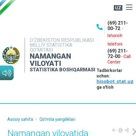
UZ
BOSHQARMA HAQIDA
(69) 211-
00-72
-
OCHIQ MA'LUMOTLAR
Ishonch
O‘ZBEKISTON RESPUBLIKASI
NASHRLAR
telefoni
MILLIY STATISTIKA
QO‘MITASI
(69) 211-
INTERAKTIV XIZMATLAR
NAMANGAN
72-00
-
Call
VILOYATI
MATBUOT XIZMATI
Center
STATISTIKA BOSHQARMASI
Tadbirkorlar
MUROJAATLAR
uchun:
hisobot.stat.uz
KONTAKTLAR
ga o'tish
Asosiy sahifa
Qo'mita yangiliklari
Namangan viloyatida