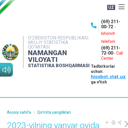
UZ
BOSHQARMA HAQIDA
(69) 211-
00-72
-
OCHIQ MA'LUMOTLAR
Ishonch
O‘ZBEKISTON RESPUBLIKASI
NASHRLAR
telefoni
MILLIY STATISTIKA
QO‘MITASI
(69) 211-
INTERAKTIV XIZMATLAR
NAMANGAN
72-00
-
Call
VILOYATI
MATBUOT XIZMATI
Center
STATISTIKA BOSHQARMASI
Tadbirkorlar
MUROJAATLAR
uchun:
hisobot.stat.uz
KONTAKTLAR
ga o'tish
Asosiy sahifa
Qo'mita yangiliklari
2023-yilning yanvar oyida