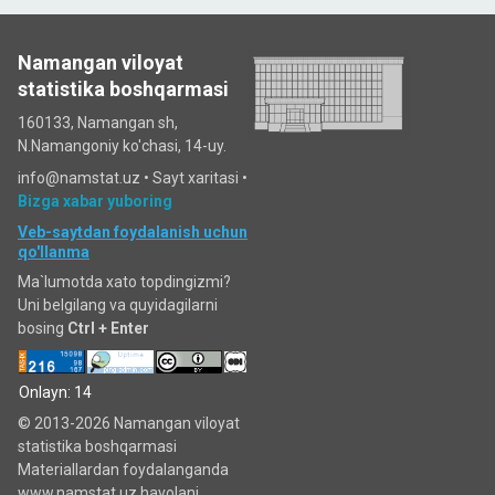
Namangan viloyat
statistika boshqarmasi
160133, Namangan sh,
N.Namangoniy ko'chasi, 14-uy.
info@namstat.uz •
Sayt xaritasi
•
Bizga xabar yuboring
Veb-saytdan foydalanish uchun
qo'llanma
Ma`lumotda xato topdingizmi?
Uni belgilang va quyidagilarni
bosing
Ctrl + Enter
Onlayn: 14
© 2013-2026 Namangan viloyat
statistika boshqarmasi
Materiallardan foydalanganda
www.namstat.uz havolani