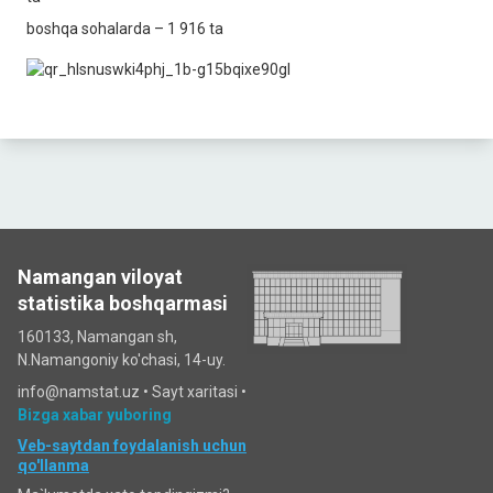
boshqa sohalarda – 1 916 ta
Namangan viloyat
statistika boshqarmasi
160133, Namangan sh,
N.Namangoniy ko'chasi, 14-uy.
info@namstat.uz •
Sayt xaritasi
•
Bizga xabar yuboring
Veb-saytdan foydalanish uchun
qo'llanma