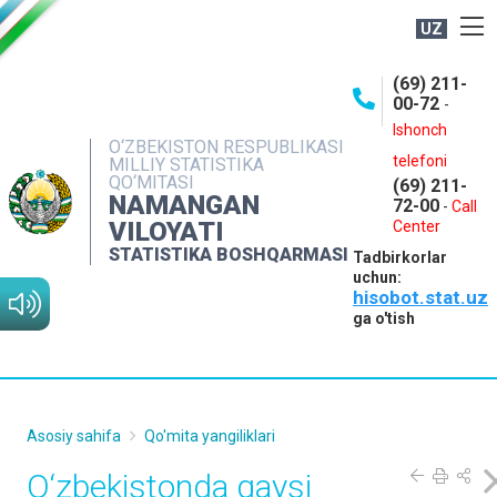
UZ
BOSHQARMA HAQIDA
(69) 211-
00-72
-
OCHIQ MA'LUMOTLAR
Ishonch
O‘ZBEKISTON RESPUBLIKASI
NASHRLAR
telefoni
MILLIY STATISTIKA
QO‘MITASI
(69) 211-
INTERAKTIV XIZMATLAR
NAMANGAN
72-00
-
Call
VILOYATI
MATBUOT XIZMATI
Center
STATISTIKA BOSHQARMASI
Tadbirkorlar
MUROJAATLAR
uchun:
hisobot.stat.uz
KONTAKTLAR
ga o'tish
Asosiy sahifa
Qo'mita yangiliklari
O‘zbekistonda qaysi