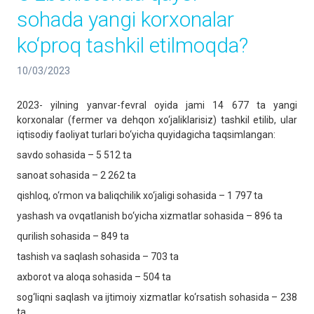
sohada yangi korxonalar
ko‘proq tashkil etilmoqda?
10/03/2023
2023- yilning yanvar-fevral oyida jami 14 677 ta yangi
korxonalar (fermer va dehqon xo‘jaliklarisiz) tashkil etilib, ular
iqtisodiy faoliyat turlari bo‘yicha quyidagicha taqsimlangan:
savdo sohasida – 5 512 ta
sanoat sohasida – 2 262 ta
qishloq, o‘rmon va baliqchilik xo‘jaligi sohasida – 1 797 ta
yashash va ovqatlanish bo‘yicha xizmatlar sohasida – 896 ta
qurilish sohasida – 849 ta
tashish va saqlash sohasida – 703 ta
axborot va aloqa sohasida – 504 ta
sog‘liqni saqlash va ijtimoiy xizmatlar ko‘rsatish sohasida – 238
ta