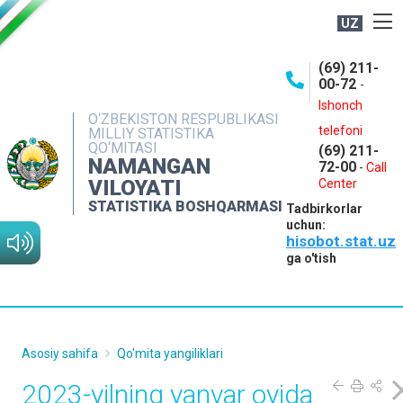
UZ
BOSHQARMA HAQIDA
(69) 211-
00-72
-
OCHIQ MA'LUMOTLAR
Ishonch
O‘ZBEKISTON RESPUBLIKASI
NASHRLAR
telefoni
MILLIY STATISTIKA
QO‘MITASI
(69) 211-
INTERAKTIV XIZMATLAR
NAMANGAN
72-00
-
Call
VILOYATI
MATBUOT XIZMATI
Center
STATISTIKA BOSHQARMASI
Tadbirkorlar
MUROJAATLAR
uchun:
hisobot.stat.uz
KONTAKTLAR
ga o'tish
Asosiy sahifa
Qo'mita yangiliklari
2023-yilning yanvar oyida