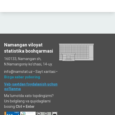
Namangan viloyat
statistika boshqarmasi
160133, Namangan sh,
N.Namangoniy ko'chasi, 14-uy.
info@namstat.uz •
Sayt xaritasi
•
Bizga xabar yuboring
Veb-saytdan foydalanish uchun
qo'llanma
Ma`lumotda xato topdingizmi?
Uni belgilang va quyidagilarni
bosing
Ctrl + Enter