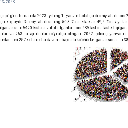
03/2023
giqo‘rg‘on tumanida 2023- yilning 1- yanvar holatiga doimiy aholi soni 23
zga ko‘paydi. Doimiy aholi soning 50,8 %ini erkaklar 49,2 %ini ayollar
‘ilganlar soni 6420 kishini, vafot etganlar soni 935 kishini tashkil qil
ohlar va 263 ta ajralishlar ro‘yxatga olingan. 2022- yilning yanvar-d
ganlar soni 257 kishini, shu davr mobaynida ko‘chib ketganlar soni esa 382 