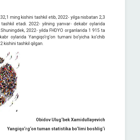
2,1 ming kishini tashkil etib, 2022- yilga nisbatan 2,3
 tashkil etadi. 2022- yilning yanvar- dekabr oylarida
gan. Shuningdek, 2022- yilda FHDYO organlarida 1 915 ta
ekabr oylarida Yangiqo‘rg‘on tumani bo‘yicha ko‘chib
kishini tashkil qilgan.
Obidov Ulug‘bek Xamidullayevich
Yangiqo‘rg‘on tuman statistika bo‘limi boshlig‘i