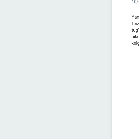
10/
Yan
foi
tug
nik
kel