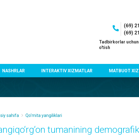
(69) 2
(69) 2
I
Tadbirkorlar uchun
o'tish
NASHRLAR
INTERAKTIV XIZMATLAR
MATBUOT XIZ
siy sahifa
Qo'mita yangiliklari
angiqo‘rg‘on tumanining demografik 