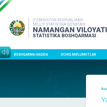
O‘ZBEKISTON RESPUBLIKASI
MILLIY STATISTIKA QO‘MITASI
NAMANGAN VILOYAT
STATISTIKA BOSHQARMASI
BOSHQARMA HAQIDA
OCHIQ MA'LUMOTLAR
Aso
Y