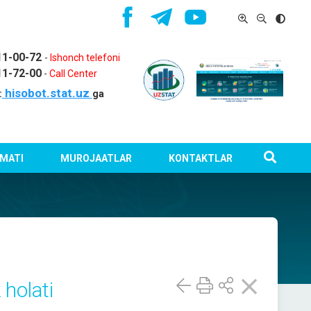
11-00-72
-
Ishonch telefoni
11-72-00
-
Call Center
hisobot.stat.uz
:
ga
MATI
MUROJAATLAR
KONTAKTLAR
holati