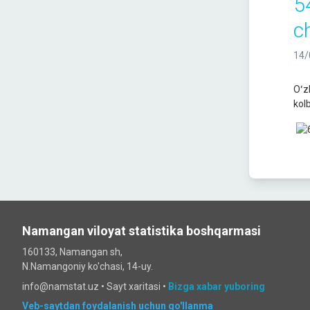
5
ch
14/
Oʻz
kol
Namangan viloyat statistika boshqarmasi
160133, Namangan sh,
N.Namangoniy ko'chasi, 14-uy.
info@namstat.uz •
Sayt xaritasi
•
Bizga xabar yuboring
Veb-saytdan foydalanish uchun qo'llanma