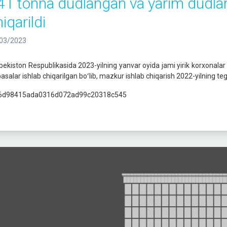
41 tonna dudlangan va yarim dudlan
iqarildi
03/2023
bekiston Respublikasida 2023-yilning yanvar oyida jami yirik korxona
basalar ishlab chiqarilgan boʻlib, mazkur ishlab chiqarish 2022-yilning te