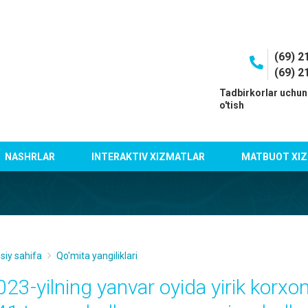
(69) 2
(69) 2
I
Tadbirkorlar uchun
o'tish
NASHRLAR
INTERAKTIV XIZMATLAR
MATBUOT XIZ
siy sahifa
Qo'mita yangiliklari
023-yilning yanvar oyida yirik korx