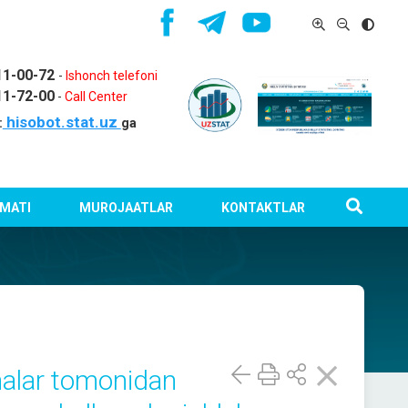
11-00-72
-
Ishonch telefoni
11-72-00
-
Call Center
hisobot.stat.uz
:
ga
MATI
MUROJAATLAR
KONTAKTLAR
onalar tomonidan