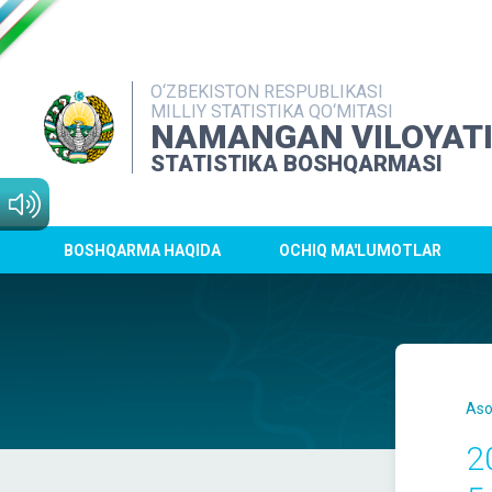
O‘ZBEKISTON RESPUBLIKASI
MILLIY STATISTIKA QO‘MITASI
NAMANGAN VILOYAT
STATISTIKA BOSHQARMASI
BOSHQARMA HAQIDA
OCHIQ MA'LUMOTLAR
Aso
2