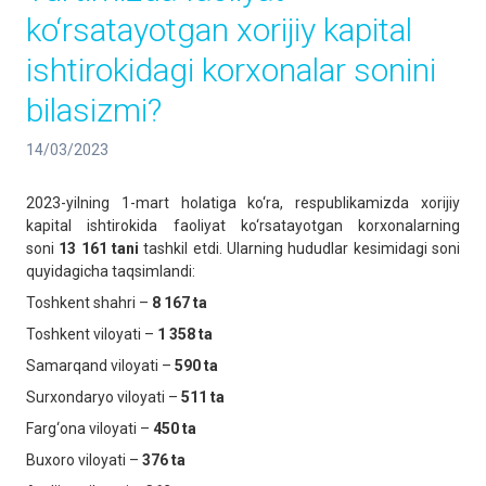
ko‘rsatayotgan xorijiy kapital
ishtirokidagi korxonalar sonini
bilasizmi?
14/03/2023
2023-yilning 1-mart holatiga ko‘ra, respublikamizda xorijiy
kapital ishtirokida faoliyat ko‘rsatayotgan korxonalarning
soni
13 161 tani
tashkil etdi. Ularning hududlar kesimidagi soni
quyidagicha taqsimlandi:
Toshkent shahri –
8 167 ta
Toshkent viloyati –
1 358 ta
Samarqand viloyati –
590 ta
Surxondaryo viloyati –
511 ta
Farg‘ona viloyati –
450 ta
Buxoro viloyati –
376 ta