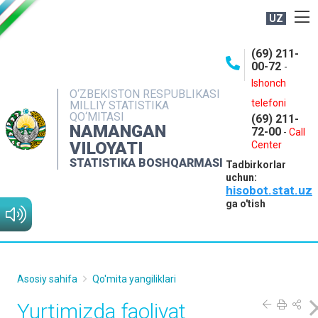
UZ
BOSHQARMA HAQIDA
(69) 211-
00-72
-
OCHIQ MA'LUMOTLAR
Ishonch
O‘ZBEKISTON RESPUBLIKASI
NASHRLAR
telefoni
MILLIY STATISTIKA
QO‘MITASI
(69) 211-
INTERAKTIV XIZMATLAR
NAMANGAN
72-00
-
Call
VILOYATI
MATBUOT XIZMATI
Center
STATISTIKA BOSHQARMASI
Tadbirkorlar
MUROJAATLAR
uchun:
hisobot.stat.uz
KONTAKTLAR
ga o'tish
Asosiy sahifa
Qo'mita yangiliklari
Yurtimizda faoliyat