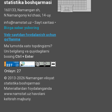
statistika boshqarmasi
160133, Namangan sh,
N.Namangoniy ko'chasi, 14-uy.
info@namstat.uz •
Sayt xaritasi
•
Bizga xabar yuboring
Veb-saytdan foydalanish uchun
qo'llanma
Ma`lumotda xato topdingizmi?
Uni belgilang va quyidagilarni
bosing
Ctrl + Enter
Onlayn: 27
© 2013-2026 Namangan viloyat
statistika boshqarmasi
Materiallardan foydalanganda
www.namstat.uz havolani
keltirish majburiy.