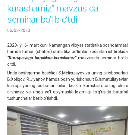
kurashamiz” mavzusida
seminar bo‘lib o‘tdi
06/03/2023
2023- yil 6- mart kuni Namangan viloyat statistika boshqarmasi
hamda tuman (shahar) statistika bo‘limlari xodimlari ishtirokida
“Korrupsiyaga birgalikda kurashamiz”
mavzusida seminar bo‘lib
o‘tdi.
Unda boshqarma boshlig‘i S.Melixujayev va uning o‘rinbosarlari
B.Xoliqov, R.Jiyanov hamda bosh yuriskonsult B.Ismatullayevlar
korrupsiyaning oqibatlari bilan keskin kurashish, uning oldini
olishimiz va unga yo‘l qo‘ymaslik lozimligi to‘g‘risida batafsil
tushunchalar berib o‘tishdi.