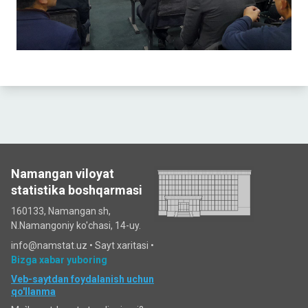
Namangan viloyat
statistika boshqarmasi
160133, Namangan sh,
N.Namangoniy ko'chasi, 14-uy.
info@namstat.uz •
Sayt xaritasi
•
Bizga xabar yuboring
Veb-saytdan foydalanish uchun
qo'llanma