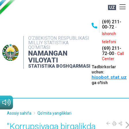
UZ
BOSHQARMA HAQIDA
(69) 211-
00-72
-
OCHIQ MA'LUMOTLAR
Ishonch
O‘ZBEKISTON RESPUBLIKASI
NASHRLAR
telefoni
MILLIY STATISTIKA
QO‘MITASI
(69) 211-
INTERAKTIV XIZMATLAR
NAMANGAN
72-00
-
Call
VILOYATI
MATBUOT XIZMATI
Center
STATISTIKA BOSHQARMASI
Tadbirkorlar
MUROJAATLAR
uchun:
hisobot.stat.uz
KONTAKTLAR
ga o'tish
Asosiy sahifa
Qo'mita yangiliklari
“Korrupsiyaga birgalikda