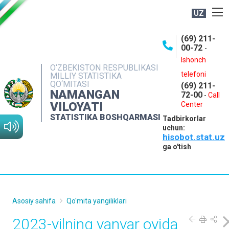
UZ
BOSHQARMA HAQIDA
(69) 211-
00-72
-
OCHIQ MA'LUMOTLAR
Ishonch
O‘ZBEKISTON RESPUBLIKASI
NASHRLAR
telefoni
MILLIY STATISTIKA
QO‘MITASI
(69) 211-
INTERAKTIV XIZMATLAR
NAMANGAN
72-00
-
Call
VILOYATI
MATBUOT XIZMATI
Center
STATISTIKA BOSHQARMASI
Tadbirkorlar
MUROJAATLAR
uchun:
hisobot.stat.uz
KONTAKTLAR
ga o'tish
Asosiy sahifa
Qo'mita yangiliklari
2023-yilning yanvar oyida