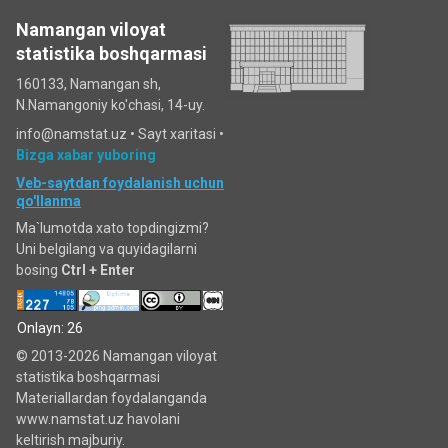
Namangan viloyat
statistika boshqarmasi
160133, Namangan sh,
N.Namangoniy ko'chasi, 14-uy.
info@namstat.uz •
Sayt xaritasi
•
Bizga xabar yuboring
Veb-saytdan foydalanish uchun
qo'llanma
Ma`lumotda xato topdingizmi?
Uni belgilang va quyidagilarni
bosing
Ctrl + Enter
Onlayn: 26
© 2013-2026 Namangan viloyat
statistika boshqarmasi
Materiallardan foydalanganda
www.namstat.uz havolani
keltirish majburiy.