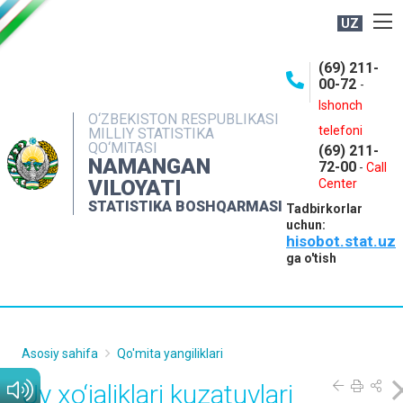
UZ
BOSHQARMA HAQIDA
(69) 211-
00-72
-
OCHIQ MA'LUMOTLAR
Ishonch
O‘ZBEKISTON RESPUBLIKASI
NASHRLAR
telefoni
MILLIY STATISTIKA
QO‘MITASI
(69) 211-
INTERAKTIV XIZMATLAR
NAMANGAN
72-00
-
Call
VILOYATI
MATBUOT XIZMATI
Center
STATISTIKA BOSHQARMASI
Tadbirkorlar
MUROJAATLAR
uchun:
hisobot.stat.uz
KONTAKTLAR
ga o'tish
Asosiy sahifa
Qo'mita yangiliklari
Uy xo‘jaliklari kuzatuvlari