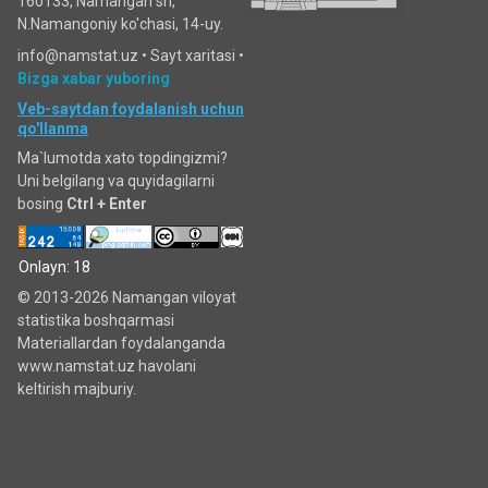
160133, Namangan sh,
N.Namangoniy ko'chasi, 14-uy.
info@namstat.uz •
Sayt xaritasi
•
Bizga xabar yuboring
Veb-saytdan foydalanish uchun
qo'llanma
Ma`lumotda xato topdingizmi?
Uni belgilang va quyidagilarni
bosing
Ctrl + Enter
Onlayn: 18
© 2013-2026 Namangan viloyat
statistika boshqarmasi
Materiallardan foydalanganda
www.namstat.uz havolani
keltirish majburiy.