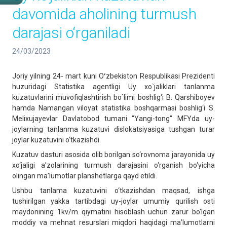
davomida aholining turmush
darajasi o‘rganiladi
24/03/2023
Joriy yilning 24- mart kuni Oʻzbekiston Respublikasi Prezidenti
huzuridagi Statistika agentligi Uy xo`jaliklari tanlanma
kuzatuvlarini muvofiqlashtirish bo`limi boshlig‘i B. Qarshiboyev
hamda Namangan viloyat statistika boshqarmasi boshlig‘i S.
Melixujayevlar Davlatobod tumani "Yangi-tong" MFYda uy-
joylarning tanlanma kuzatuvi dislokatsiyasiga tushgan turar
joylar kuzatuvini o‘tkazishdi.
Kuzatuv dasturi asosida olib borilgan so‘rovnoma jarayonida uy
xo‘jaligi a’zolarining turmush darajasini o‘rganish bo‘yicha
olingan ma’lumotlar planshetlarga qayd etildi.
Ushbu tanlama kuzatuvini o‘tkazishdan maqsad, ishga
tushirilgan yakka tartibdagi uy-joylar umumiy qurilish osti
maydonining 1kv/m qiymatini hisoblash uchun zarur bo‘lgan
moddiy va mehnat resurslari miqdori haqidagi ma’lumotlarni