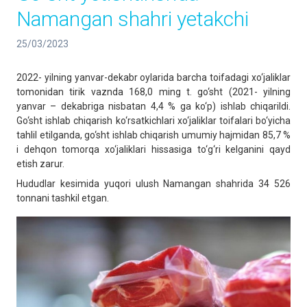
Namangan shahri yetakchi
25/03/2023
2022- yilning yanvar-dekabr oylarida barcha toifadagi xo‘jaliklar
tomonidan tirik vaznda 168,0 ming t. go‘sht (2021- yilning
yanvar – dekabriga nisbatan 4,4 % ga ko‘p) ishlab chiqarildi.
Go‘sht ishlab chiqarish ko‘rsatkichlari xo‘jaliklar toifalari bo‘yicha
tahlil etilganda, go‘sht ishlab chiqarish umumiy hajmidan 85,7 %
i dehqon tomorqa xo‘jaliklari hissasiga to‘g‘ri kelganini qayd
etish zarur.
Hududlar kesimida yuqori ulush Namangan shahrida 34 526
tonnani tashkil etgan.