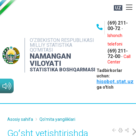
UZ
BOSHQARMA HAQIDA
(69) 211-
00-72
-
OCHIQ MA'LUMOTLAR
Ishonch
O‘ZBEKISTON RESPUBLIKASI
NASHRLAR
telefoni
MILLIY STATISTIKA
QO‘MITASI
(69) 211-
INTERAKTIV XIZMATLAR
NAMANGAN
72-00
-
Call
VILOYATI
MATBUOT XIZMATI
Center
STATISTIKA BOSHQARMASI
Tadbirkorlar
MUROJAATLAR
uchun:
hisobot.stat.uz
KONTAKTLAR
ga o'tish
Asosiy sahifa
Qo'mita yangiliklari
Goʻsht yetishtirishda