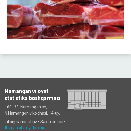
Namangan viloyat
statistika boshqarmasi
160133, Namangan sh,
N.Namangoniy ko'chasi, 14-uy.
info@namstat.uz •
Sayt xaritasi
•
Bizga xabar yuboring