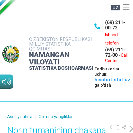
UZ
BOSHQARMA HAQIDA
(69) 211-
00-72
-
OCHIQ MA'LUMOTLAR
Ishonch
O‘ZBEKISTON RESPUBLIKASI
NASHRLAR
telefoni
MILLIY STATISTIKA
QO‘MITASI
(69) 211-
INTERAKTIV XIZMATLAR
NAMANGAN
72-00
-
Call
VILOYATI
MATBUOT XIZMATI
Center
STATISTIKA BOSHQARMASI
Tadbirkorlar
MUROJAATLAR
uchun:
hisobot.stat.uz
KONTAKTLAR
ga o'tish
Asosiy sahifa
Qo'mita yangiliklari
Norin tumanining chakana