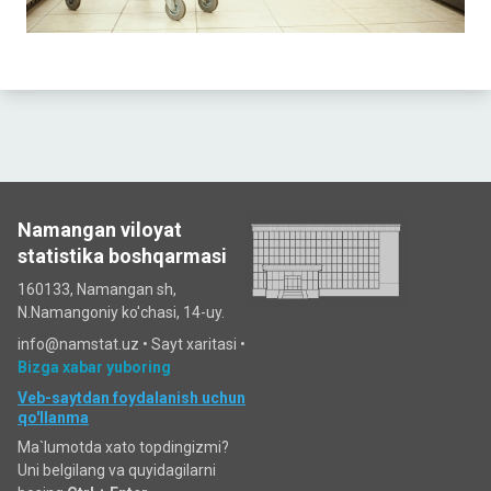
Namangan viloyat
statistika boshqarmasi
160133, Namangan sh,
N.Namangoniy ko'chasi, 14-uy.
info@namstat.uz •
Sayt xaritasi
•
Bizga xabar yuboring
Veb-saytdan foydalanish uchun
qo'llanma
Ma`lumotda xato topdingizmi?
Uni belgilang va quyidagilarni