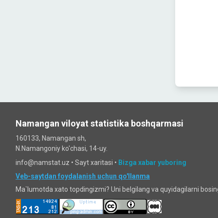
Namangan viloyat statistika boshqarmasi
160133, Namangan sh,
N.Namangoniy ko'chasi, 14-uy.
info@namstat.uz •
Sayt xaritasi
•
Bizga xabar yuboring
Veb-saytdan foydalanish uchun qo'llanma
Ma`lumotda xato topdingizmi? Uni belgilang va quyidagilarni bosi