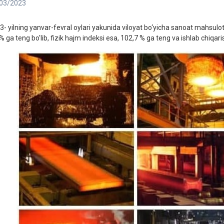
03/2023
3- yilning yanvar-fevral oylari yakunida viloyat bo‘yicha sanoat mahsulot
% ga teng bo'lib, fizik hajm indeksi esa, 102,7 % ga teng va ishlab chiqari