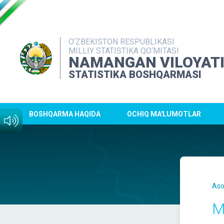
O‘ZBEKISTON RESPUBLIKASI
MILLIY STATISTIKA QO‘MITASI
NAMANGAN VILOYAT
STATISTIKA BOSHQARMASI
BOSHQARMA HAQIDA
OCHIQ MA'LUMOTLAR
Aso
M