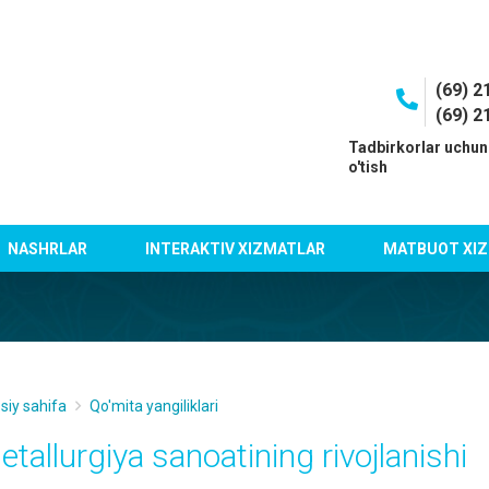
(69) 2
(69) 2
I
Tadbirkorlar uchun
o'tish
NASHRLAR
INTERAKTIV XIZMATLAR
MATBUOT XIZ
siy sahifa
Qo'mita yangiliklari
etallurgiya sanoatining rivojlanishi