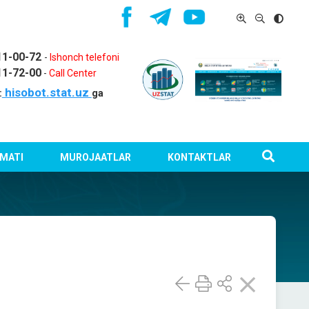
11-00-72
-
Ishonch telefoni
11-72-00
-
Call Center
hisobot.stat.uz
:
ga
MATI
MUROJAATLAR
KONTAKTLAR