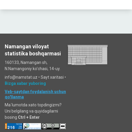
Namangan viloyat
statistika boshqarmasi
160133, Namangan sh,
N.Namangoniy ko'chasi, 14-uy.
info@namstat.uz •
Sayt xaritasi
•
Bizga xabar yuboring
Veb-saytdan foydalanish uchun
qo'llanma
Ma`lumotda xato topdingizmi?
Uni belgilang va quyidagilarni
bosing
Ctrl + Enter