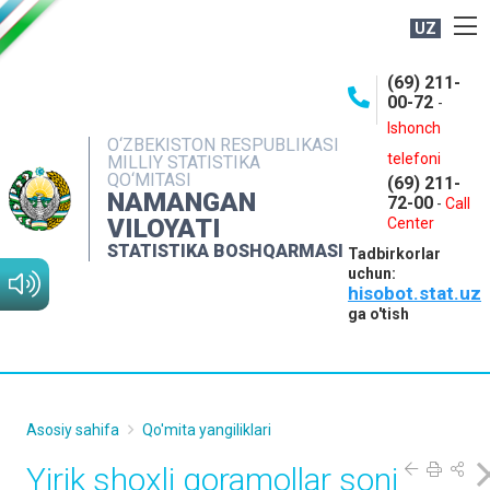
UZ
BOSHQARMA HAQIDA
(69) 211-
00-72
-
OCHIQ MA'LUMOTLAR
Ishonch
O‘ZBEKISTON RESPUBLIKASI
NASHRLAR
telefoni
MILLIY STATISTIKA
QO‘MITASI
(69) 211-
INTERAKTIV XIZMATLAR
NAMANGAN
72-00
-
Call
VILOYATI
MATBUOT XIZMATI
Center
STATISTIKA BOSHQARMASI
Tadbirkorlar
MUROJAATLAR
uchun:
hisobot.stat.uz
KONTAKTLAR
ga o'tish
Asosiy sahifa
Qo'mita yangiliklari
Yirik shoxli qoramollar soni