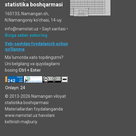
statistika boshqarmasi
160133, Namangan sh,
N.Namangoniy ko'chasi, 14-uy.
info@namstat.uz •
Sayt xaritasi
•
Bizga xabar yuboring
Veb-saytdan foydalanish uchun
qo'llanma
Ma`lumotda xato topdingizmi?
Uni belgilang va quyidagilarni
bosing
Ctrl + Enter
Onlayn: 24
© 2013-2026 Namangan viloyat
statistika boshqarmasi
Materiallardan foydalanganda
www.namstat.uz havolani
keltirish majburiy.