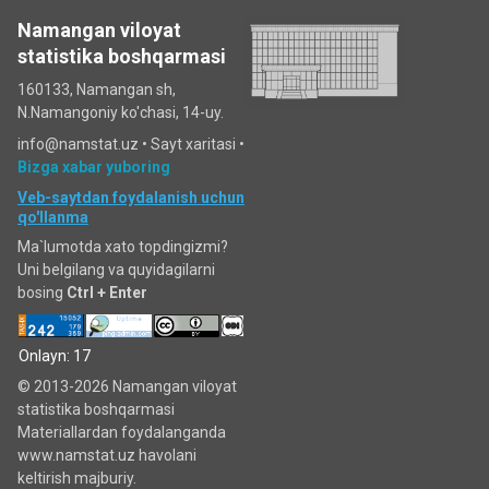
Namangan viloyat
statistika boshqarmasi
160133, Namangan sh,
N.Namangoniy ko'chasi, 14-uy.
info@namstat.uz •
Sayt xaritasi
•
Bizga xabar yuboring
Veb-saytdan foydalanish uchun
qo'llanma
Ma`lumotda xato topdingizmi?
Uni belgilang va quyidagilarni
bosing
Ctrl + Enter
Onlayn: 17
© 2013-2026 Namangan viloyat
statistika boshqarmasi
Materiallardan foydalanganda
www.namstat.uz havolani
keltirish majburiy.