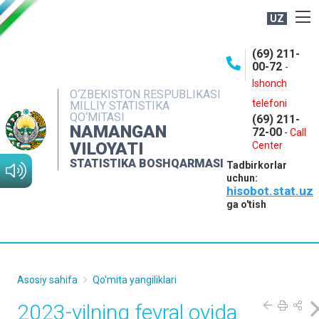
UZ
BOSHQARMA HAQIDA
(69) 211-
00-72
-
OCHIQ MA'LUMOTLAR
Ishonch
O‘ZBEKISTON RESPUBLIKASI
NASHRLAR
telefoni
MILLIY STATISTIKA
QO‘MITASI
(69) 211-
INTERAKTIV XIZMATLAR
NAMANGAN
72-00
-
Call
VILOYATI
MATBUOT XIZMATI
Center
STATISTIKA BOSHQARMASI
Tadbirkorlar
MUROJAATLAR
uchun:
hisobot.stat.uz
KONTAKTLAR
ga o'tish
Asosiy sahifa
Qo'mita yangiliklari
2023-yilning fevral oyida